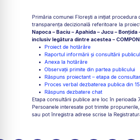
Primăria comunei Florești a inițiat procedura 
transparența decizională referitoare la proie
Napoca – Baciu – Apahida – Jucu – Bonțida –
inclusiv legătura dintre acestea – COMP
Proiect de hotărâre
Raportul informării și consultării publicul
Anexa la hotărâre
Observații primite din partea publicului
Răspuns proiectant – etapa de consulta
Proces verbal dezbaterea publica din 1
Răspuns dezbatere chat
Etapa consultării publice are loc în perioada 
Persoanele interesate pot trimite propunerile, s
sau pot înregistra adrese scrise la Registratu