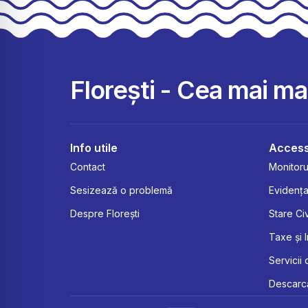
Florești - Cea mai m
Info utile
Access
Contact
Monitorul
Sesizează o problemă
Evidența
Despre Florești
Stare Civ
Taxe și 
Servicii 
Descarcă