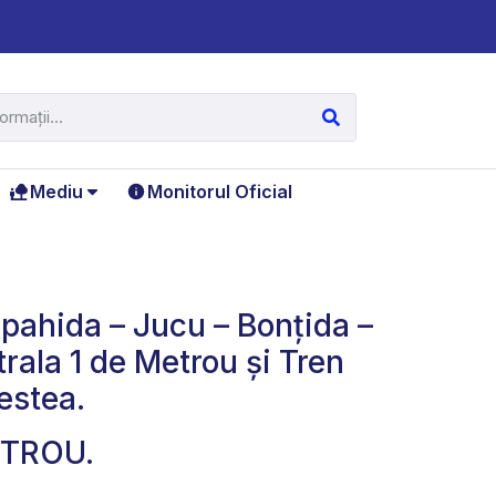
Mediu
Monitorul Oficial
Apahida – Jucu – Bonțida –
rala 1 de Metrou și Tren
cestea.
ETROU.