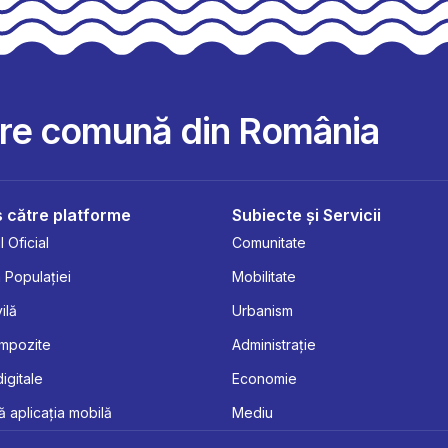
are comună din România
 către platforme
Subiecte și Servicii
 Oficial
Comunitate
 Populației
Mobilitate
ilă
Urbanism
Impozite
Administrație
digitale
Economie
 aplicația mobilă
Mediu