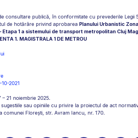
de consultare publică, în conformitate cu prevederile Legii 
ctul de hotărâre privind aprobarea
Planului Urbanistic Zona
 Etapa 1 a sistemului de transport metropolitan Cluj Mag
ONENTA 1. MAGISTRALA 1 DE METROU
ui
re
5-10-2021
7 – 21 noiembrie 2025.
ugestiile sau opiniile cu privire la proiectul de act normativ
ra comunei Florești, str. Avram Iancu, nr. 170.