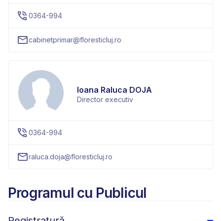
0364-994
cabinetprimar@floresticluj.ro
Ioana Raluca DOJA
Director executiv
0364-994
raluca.doja@floresticluj.ro
Programul cu Publicul
Registratură