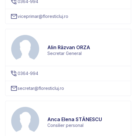
0364-994
viceprimar@floresticluj.ro
Alin Răzvan ORZA
Secretar General
0364-994
secretar@floresticluj.ro
Anca Elena STĂNESCU
Consilier personal