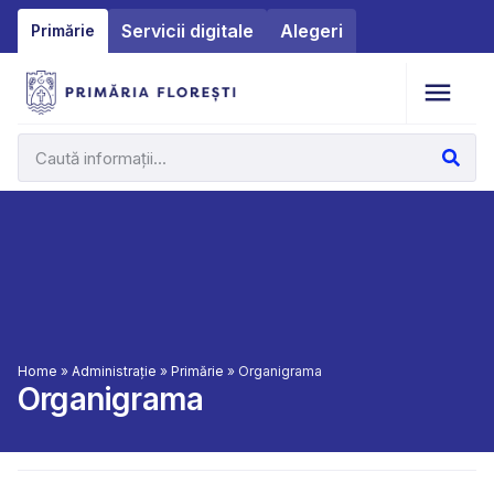
Servicii digitale
Alegeri
Primărie
Home
»
Administrație
»
Primărie
»
Organigrama
Organigrama