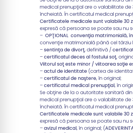
medical prenupţial are o valabilitate de 3
încheiată. În certificatul medical prenup
Certificatele medicale sunt valabile 30 z
expresă că persoana se poate sau nu s
–
OPŢIONAL convenţia matrimonială, în 
convenţie matrimonială până cel târziu l
–
sentinţa de divorţ
, definitivă /
certifica
–
certificatul deces al fostului soţ
, origina
Viitorul soţ este minor / viitoarea soţie
–
actul de identitate
(cartea de identitate
–
certificatul de naştere
, în original;
–
certificatul medical prenupţial
, în origi
Se obţine de la o autoritate sanitară din
medical prenupţial are o valabilitate de 3
încheiată. În certificatul medical prenup
Certificatele medicale sunt valabile 30 z
expresă că persoana se poate sau nu s
–
avizul medical
, în original; (
ADEVERINTA