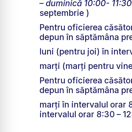
–
duminică 10:00- 11:30
septembrie )
Pentru oficierea căsători
depun în săptămâna pre
luni (pentru joi) în inte
marți (marți pentru vine
Pentru oficierea căsător
depun în săptămâna pre
marţi în intervalul orar 
intervalul orar 8:30
– 1