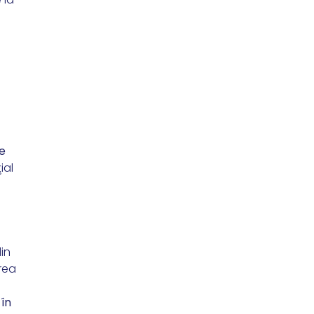
te
ial
din
erea
 în