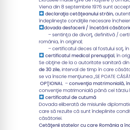
Viena din 8 septembrie 1976 sunt accepta
declaraţia cetăţeanului străin,
autent
îndeplineşte condiţiile necesare încheier
dovada desfacerii / încetării căsători
– sentinţa de divorţ, definitivă / certif
românia, în original;
– certificatul deces al fostului soţ, în or
certificatul medical prenupţial
, în ori
Se obţine de la o autoritate sanitară d
de 30 zile
, interval de timp în care căsăto
se va înscrie menţiunea „SE POATE CĂSĂT
OPŢIONAL
–
convenţia matrimonială, în 
convenţie matrimonială până cel târziu l
certificatul de cutumă
Dovada eliberată de misiunile diplomatice 
care să rezulte că sunt îndeplinite condi
căsătoriei.
Cetăţenii statelor cu care România a înch