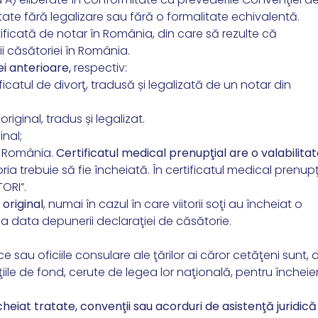
te fără legalizare sau fără o formalitate echivalentă.
ificată de notar în România, din care să rezulte că
ii căsătoriei în România.
ei anterioare,
respectiv:
icatul de divorţ, tradusă și legalizată de un notar din
iginal, tradus și legalizat.
ginal;
in România.
Certificatul medical prenupţial are o valabilita
ria trebuie să fie încheiată. În certificatul medical prenupţ
ORI”.
original
, numai în cazul în care viitorii soţi au încheiat o
a data depunerii declaraţiei de căsătorie.
sau oficiile consulare ale ţărilor ai căror cetăţeni sunt, 
ţiile de fond, cerute de legea lor naţională, pentru închei
eiat tratate, convenţii sau acorduri de asistenţă juridică