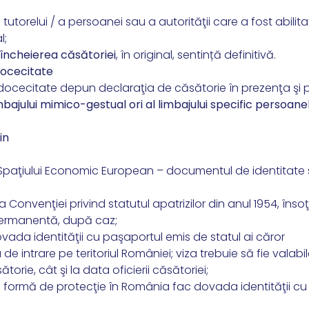
 tutorelui / a persoanei sau a autorităţii care a fost abilit
l;
 încheierea căsătoriei
, în original, sentință definitivă.
docecitate
ocecitate depun declaraţia de căsătorie în prezenţa şi p
imbajului mimico-gestual ori al limbajului specific persoane
in
 Spaţiului Economic European – documentul de identitate
Convenţiei privind statutul apatrizilor din anul 1954, însoţ
permanentă, după caz;
dovada identităţii cu paşaportul emis de statul ai căror
 de intrare pe teritoriul României; viza trebuie să fie valabi
orie, cât şi la data oficierii căsătoriei;
t o formă de protecţie în România fac dovada identităţii cu