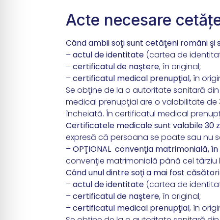
Acte necesare cetăț
Când ambii soţi sunt cetăţeni români şi 
–
actul de identitate
(cartea de identitate
–
certificatul de naştere
, în original;
–
certificatul medical prenupţial,
în origi
Se obţine de la o autoritate sanitară din
medical prenupţial are o valabilitate de 3
încheiată. În certificatul medical prenup
Certificatele medicale sunt valabile 30 z
expresă că persoana se poate sau nu s
–
OPŢIONAL convenţia matrimonială, în o
convenţie matrimonială până cel târziu l
Când unul dintre soţi a mai fost căsătorit
–
actul de identitate
(cartea de identitate
–
certificatul de naştere
, în original;
–
certificatul medical prenupţial
, în origi
Se obţine de la o autoritate sanitară din