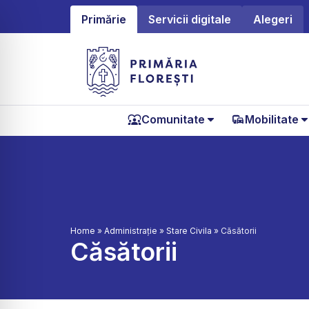
Primărie
Servicii digitale
Alegeri
Comunitate
Mobilitate
Home
»
Administrație
»
Stare Civila
»
Căsătorii
Căsătorii