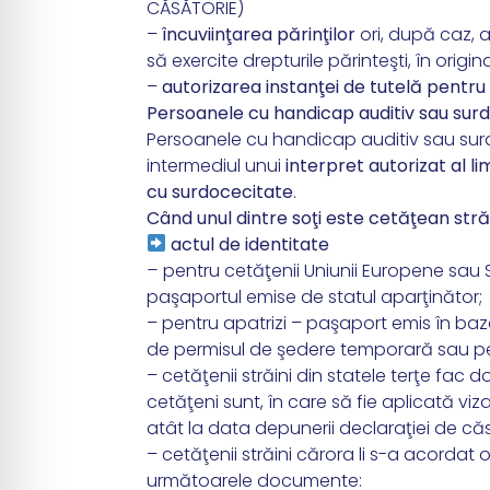
CĂSĂTORIE)
–
încuviinţarea părinţilor
ori, după caz, a
să exercite drepturile părinteşti, în origina
–
autorizarea instanţei de tutelă pentru
Persoanele cu handicap auditiv sau sur
Persoanele cu handicap auditiv sau surd
intermediul unui
interpret autorizat al l
cu surdocecitate
.
Când unul dintre soţi este cetăţean stră
actul de identitate
–
pentru cetăţenii Uniunii Europene sau
paşaportul emise de statul aparţinător;
– pentru apatrizi – paşaport emis în baza 
de permisul de şedere temporară sau 
– cetăţenii străini din statele terţe fac 
cetăţeni sunt, în care să fie aplicată viza
atât la data depunerii declaraţiei de căsăt
– cetăţenii străini cărora li s-a acorda
următoarele documente: