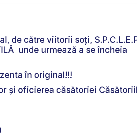
 de către viitorii soți, S.P.C.L.E.P
ILĂ unde urmează a se încheia
enta în original!!!
şi oficierea căsătoriei Căsătorii
0