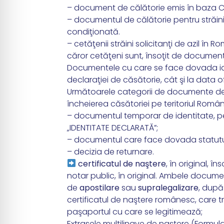
– document de călătorie emis în baza Co
– documentul de călătorie pentru străini
condiţionată.
– cetăţenii străini solicitanţi de azil în
căror cetăţeni sunt, însoţit de document
Documentele cu care se face dovada ident
declaraţiei de căsătorie, cât şi la data ofi
Următoarele categorii de documente de id
încheierea căsătoriei pe teritoriul Români
– documentul temporar de identitate, pent
„IDENTITATE DECLARATĂ”;
– documentul care face dovada statutul
– decizia de returnare.
certificatul de naştere
, în original, 
notar public, în original. Ambele docume
de
apostilare
sau
supralegalizare
, după
certificatul de naştere românesc, care t
paşaportul cu care se legitimează;
Extrasele multilingve de naştere (Formul