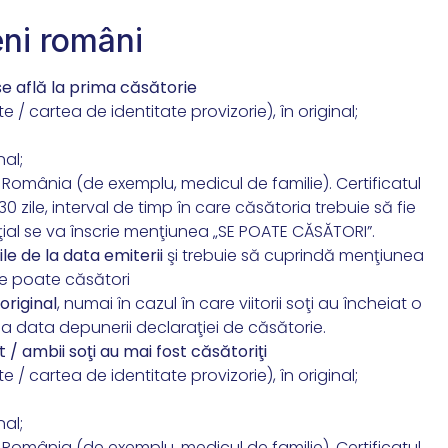
eni români
se află la prima căsătorie
 / cartea de identitate provizorie), în original;
nal;
 România (de exemplu, medicul de familie). Certificatul
0 zile, interval de timp în care căsătoria trebuie să fie
ţial se va înscrie menţiunea „SE POATE CĂSĂTORI”.
ile de la data emiterii
şi trebuie să cuprindă menţiunea
e poate căsători
riginal
, numai în cazul în care viitorii soţi au încheiat o
a data depunerii declaraţiei de căsătorie.
 / ambii soţi au mai fost căsătoriţi
 / cartea de identitate provizorie), în original;
nal;
 România (de exemplu, medicul de familie). Certificatul