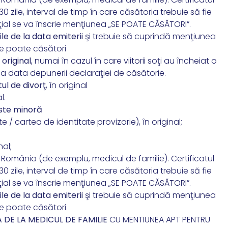
0 zile, interval de timp în care căsătoria trebuie să fie
ţial se va înscrie menţiunea „SE POATE CĂSĂTORI”.
ile de la data emiterii
şi trebuie să cuprindă menţiunea
e poate căsători
original
, numai în cazul în care viitorii soţi au încheiat o
a data depunerii declaraţiei de căsătorie.
tul de divorţ
, în original
l.
 este minoră
 / cartea de identitate provizorie), în original;
nal;
 România (de exemplu, medicul de familie). Certificatul
0 zile, interval de timp în care căsătoria trebuie să fie
ţial se va înscrie menţiunea „SE POATE CĂSĂTORI”.
ile de la data emiterii
şi trebuie să cuprindă menţiunea
e poate căsători
 DE LA MEDICUL DE FAMILIE
CU MENTIUNEA APT PENTRU