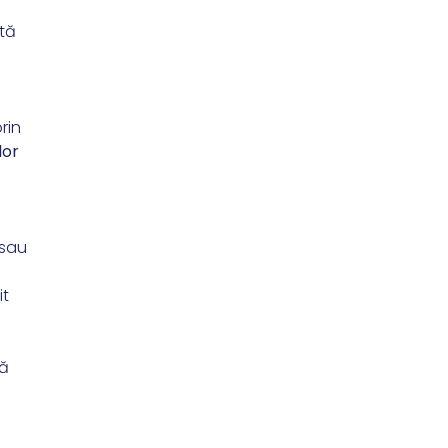
ată
rin
lor
 sau
it
lă