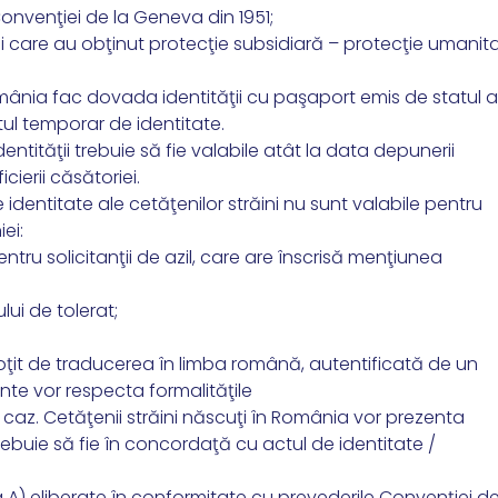
nvenţiei de la Geneva din 1951;
i care au obţinut protecţie subsidiară – protecţie umanit
 România fac dovada identităţii cu paşaport emis de statul a
ul temporar de identitate.
ităţii trebuie să fie valabile atât la data depunerii
cierii căsătoriei.
entitate ale cetăţenilor străini nu sunt valabile pentru
ei:
ru solicitanţii de azil, care are înscrisă menţiunea
ui de tolerat;
însoţit de traducerea în limba română, autentificată de un
nte vor respecta formalităţile
 caz. Cetăţenii străini născuţi în România vor prezenta
rebuie să fie în concordaţă cu actul de identitate /
a A) eliberate în conformitate cu prevederile Convenţiei de