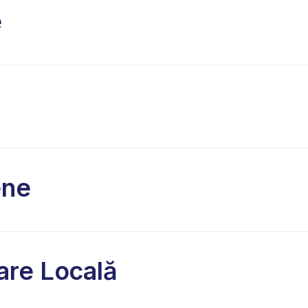
e
ene
are Locală