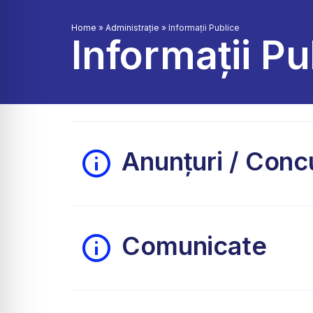
Home
»
Administrație
»
Informații Publice
Informații Pu
Anunțuri / Conc
Comunicate