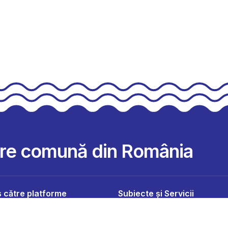
are comună din România
 către platforme
Subiecte și Servicii
 Oficial
Comunitate
 Populației
Mobilitate