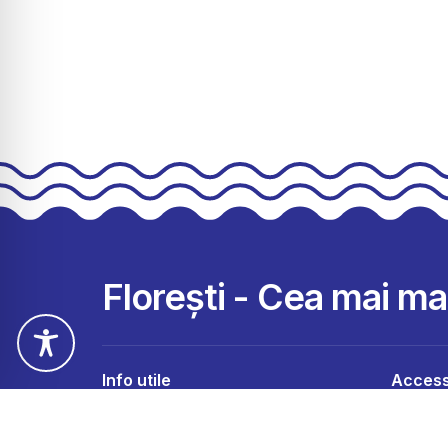
Florești - Cea mai m
Info utile
Access
Contact
Monitorul
Sesizează o problemă
Evidența