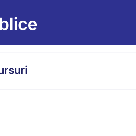
blice
ursuri