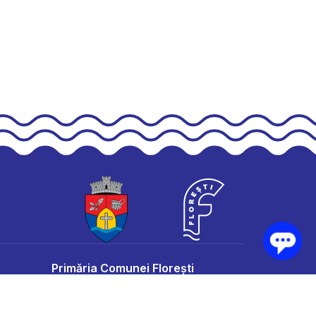
Primăria Comunei Florești
Adresă:
Avram Iancu, nr. 170 • Florești, jud.
Cluj