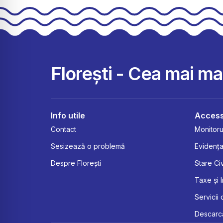
Florești - Cea mai m
Info utile
Access
Contact
Monitorul
Sesizează o problemă
Evidența
Despre Florești
Stare Civ
Taxe și 
Servicii 
Descarcă