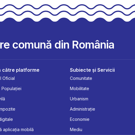
are comună din România
 către platforme
Subiecte și Servicii
 Oficial
Comunitate
 Populației
Mobilitate
ilă
Urbanism
Impozite
Administrație
digitale
Economie
 aplicația mobilă
Mediu