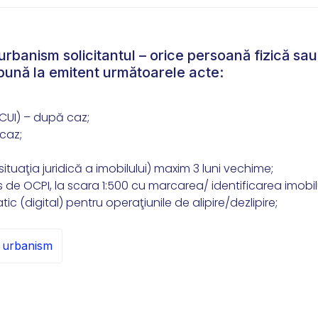
urbanism solicitantul – orice persoană fizică sau
depună la emitent următoarele acte:
(CUI) – după caz;
caz;
 situaţia juridică a imobilului) maxim 3 luni vechime;
 de OCPI, la scara 1:500 cu marcarea/ identificarea imobilu
tic (digital) pentru operaţiunile de alipire/dezlipire;
e urbanism