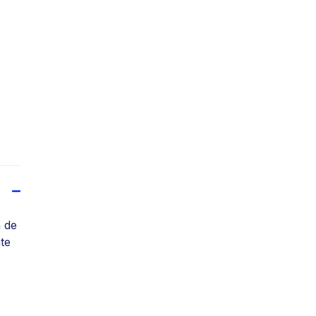
a de
ate