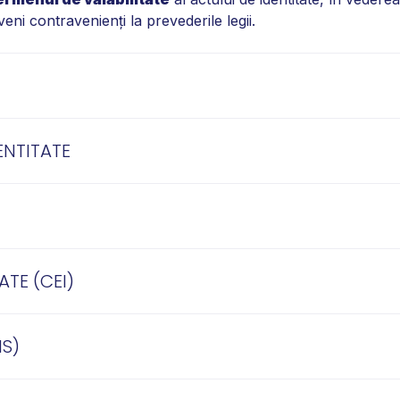
veni contravenienţi la prevederile legii.
ENTITATE
TE (CEI)
IS)