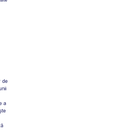
r de
nii
e a
şte
ză