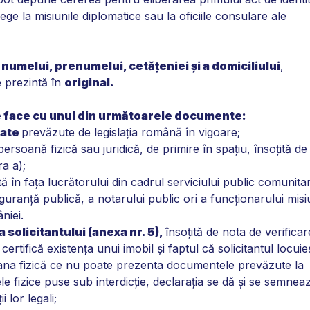
 la misiunile diplomatice sau la oficiile consulare ale
umelui, prenumelui, cetăţeniei şi a domiciliului
,
se prezintă în
original.
e face cu unul din următoarele documente:
tate
prevăzute de legislaţia română în vigoare;
 persoană fizică sau juridică, de primire în spaţiu, însoţită de
a a);
tă în faţa lucrătorului din cadrul serviciului public comunita
iguranţă publică, a notarului public ori a funcţionarului misiu
niei.
solicitantului (anexa nr. 5),
însoţită de nota de verificar
certifică existenţa unui imobil şi faptul că solicitantul locuie
oana fizică ce nu poate prezenta documentele prevăzute la
nele fizice puse sub interdicţie, declaraţia se dă şi se semnea
 lor legali;