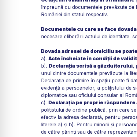
împreună cu documentele prevăzute de lege
României din statul respectiv.
Documentele cu care se face dovada n
necesare eliberării actului de identitate, 
Dovada adresei de domiciliu se poat
a).
Acte încheiate în condiţii de validi
b).
Declaraţia scrisă a găzduitorului
,
unul dintre documentele prevăzute la liter
Declaraţia de primire în spaţiu poate fi da
evidenţă a persoanelor, a poliţistului de s
diplomatice sau oficiului consular al Româ
c).
Declaraţia pe proprie răspundere a 
poliţistului de ordine publică, prin care se 
efectiv la adresa declarată, pentru pers
literele a) şi b). Pentru minorii şi persoa
de către părinţi sau de către reprezentanţii