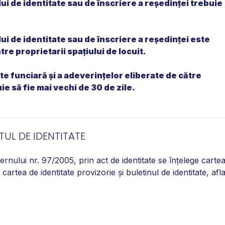
ui de identitate sau de înscriere a reședinței trebuie
ui de identitate sau de înscriere a reședinței este
re proprietarii spațiului de locuit.
te funciară și a adeverințelor eliberate de către
e să fie mai vechi de 30 de zile.
TUL DE IDENTITATE
rnului nr. 97/2005, prin act de identitate se înţelege carte
 cartea de identitate provizorie şi buletinul de identitate, afl