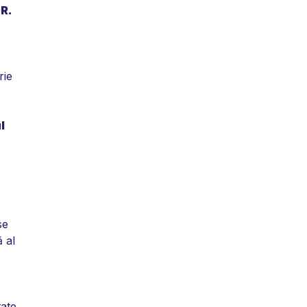
R.
rie
l
se
ă al
tate