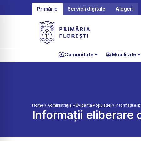
Primărie
Servicii digitale
Alegeri
Comunitate
Mobilitate
Home
»
Administrație
»
Evidența Populației
»
Informații eli
Informații eliberare 