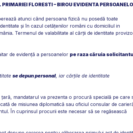
 PRIMARIEI FLORESTI – BIROU EVIDENTA PERSOANELO
berează atunci când persoana fizică nu posedă toate
dentitate şi în cazul cetăţenilor români cu domiciliul in
nia. Termenul de valabilitate al cărţii de identitate provizo
nitar de evidenţă a persoanelor
pe raza căruia solicitantu
titate
se depun personal
, iar cărţile de identitate
ă în ţară, mandatarul va prezenta o procură specială pe care 
ificată de misiunea diplomatică sau oficiul consular de carier
tantul. În cuprinsul procurii este necesar să se regăsească
pot depune cererea pentru eliberarea primului act de identi