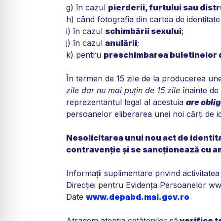
g) în cazul
pierderii, furtului sau dist
h) când fotografia din cartea de identit
i) în cazul
schimbării sexului
;
j) în cazul
anulării
;
k) pentru
preschimbarea buletinelor d
În termen de 15 zile de la producerea uneia
zile dar nu mai puţin de 15 zile
înainte de 
reprezentantul legal al acestuia
are oblig
persoanelor eliberarea unei noi cărţi de id
Nesolicitarea unui nou act de identi
contravenţie şi se sancţionează cu ame
Informaţii suplimentare privind activitatea
Direcţiei pentru Evidenţa Persoanelor w
Date
www.depabd.mai.gov.ro
Atragem atenţia cetăţenilor să
verifice t