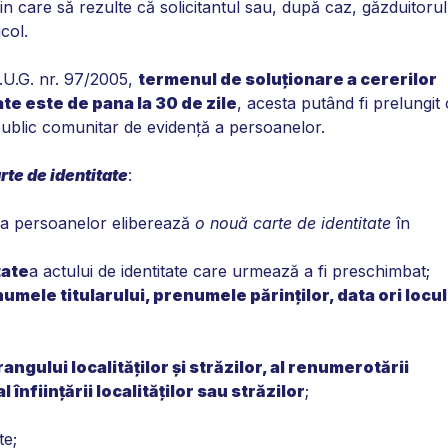
in care să rezulte că solicitantul sau, după caz, găzduitorul
icol.
 O.U.G. nr. 97/2005,
termenul de soluţionare a cererilor
te este de pana la 30 de zile
, acesta putând fi prelungit
i public comunitar de evidenţă a persoanelor.
rte de identitate
:
ă a persoanelor eliberează
o nouă carte de identitate
în
tate
a actului de identitate care urmează a fi preschimbat;
mele titularului, prenumele părinţilor, data ori locul
angului localităţilor şi străzilor, al renumerotării
înfiinţării localităţilor sau străzilor
;
te;