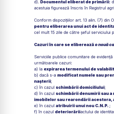
d).
Documentul eliberat de primării:
d
acestuia figurează înscris în Registrul agr
Conform dispoziţiilor art. 13 alin. (7) din
pentru eliberarea unui act de identita
cel mult 15 zile de către şeful serviciulu
Cazuri în care se eliberează
o nouă ca
Serviciile publice comunitare de evidenţ
următoarele cazuri:
a) la
expirarea termenului de valabili
b) dacă s-a
modificat numele sau prenu
naşterii
;
c) în cazul
schimbării domiciliului
;
d) în cazul
schimbării denumirii sau a r
imobilelor sau rearondării acestora, al 
e) în cazul
atribuirii unui nou C.N.P.
;
f) în cazul
deteriorării
actului de identita