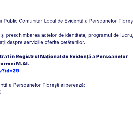
iului Public Comunitar Local de Evidență a Persoanelor Floreșt
rea și preschimbarea actelor de identitate, programul de lucru
 despre serviciile oferite cetățenilor.
strat în Registrul Naţional de Evidenţă a Persoanelor
formei M.AI.
ew?id=29
nță a Persoanelor Florești eliberează:
)