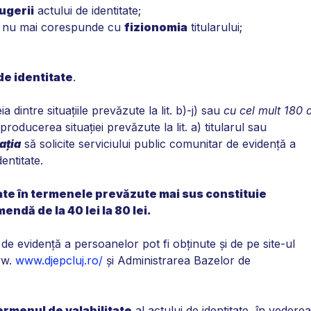
rugerii
actului de identitate;
ate nu mai corespunde cu
fizionomia
titularului;
e identitate
.
 dintre situaţiile prevăzute la lit. b)-j) sau
cu cel mult 180 
producerea situaţiei prevăzute la lit. a) titularul sau
aţia
să solicite serviciului public comunitar de evidenţă a
entitate.
tate în termenele prevăzute mai sus constituie
ndă de la 40 lei la 80 lei.
 de evidenţă a persoanelor pot fi obţinute şi de pe site-ul
ww.
www.djepcluj.ro/
şi Administrarea Bazelor de
ermenul de valabilitate
al actului de identitate, în vederea