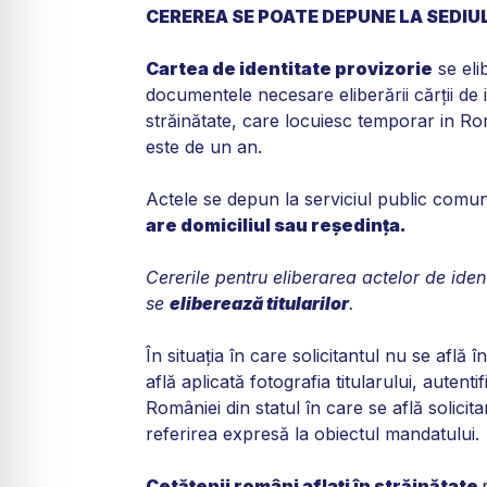
CEREREA SE POATE DEPUNE LA SEDIUL
Cartea de identitate provizorie
se eli
documentele necesare eliberării cărţii de i
străinătate, care locuiesc temporar in Româ
este de un an.
Actele se depun la serviciul public comu
are domiciliul sau reşedinţa.
Cererile pentru eliberarea actelor de iden
se
eliberează titularilor
.
În situaţia în care solicitantul nu se afl
află aplicată fotografia titularului, autent
României din statul în care se află solici
referirea expresă la obiectul mandatului.
Cetăţenii români aflaţi în străinătate