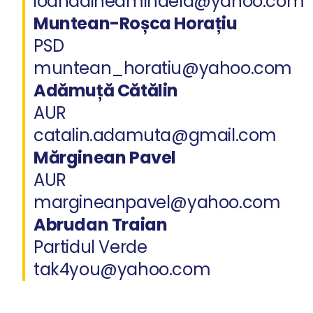
ioanadineamihaela@yahoo.com
Muntean-Roșca Horațiu
PSD
muntean_horatiu@yahoo.com
Adămuță Cătălin
AUR
catalin.adamuta@gmail.com
Mărginean Pavel
AUR
margineanpavel@yahoo.com
Abrudan Traian
Partidul Verde
tak4you@yahoo.com