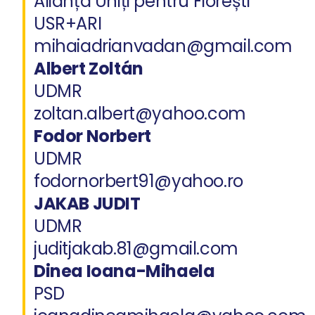
Alianța Uniți pentru Florești
USR+ARI
mihaiadrianvadan@gmail.com
Albert Zoltán
UDMR
zoltan.albert@yahoo.com
Fodor Norbert
UDMR
fodornorbert91@yahoo.ro
JAKAB JUDIT
UDMR
juditjakab.81@gmail.com
Dinea Ioana-Mihaela
PSD