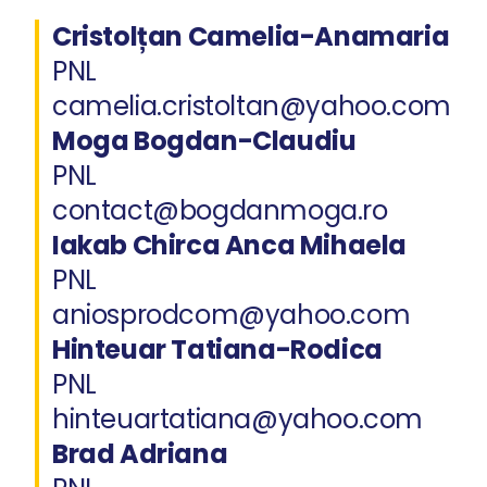
Cristolțan Camelia-Anamaria
PNL
camelia.cristoltan@yahoo.com
Moga
Bogdan-Claudiu
PNL
contact@bogdanmoga.ro
Iakab Chirca Anca Mihaela
PNL
aniosprodcom@yahoo.com
Hinteuar Tatiana-Rodica
PNL
hinteuartatiana@yahoo.com
Brad Adriana