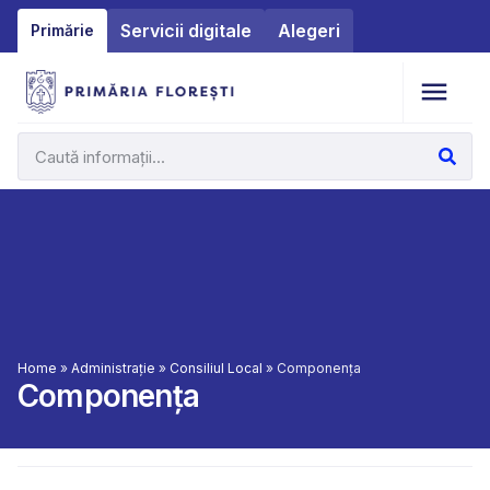
Servicii digitale
Alegeri
Primărie
Home
»
Administrație
»
Consiliul Local
»
Componența
Componența