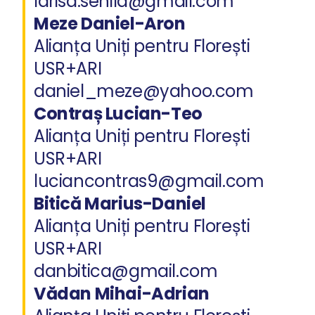
larisa.senila@gmail.com
Meze Daniel-Aron
Alianța Uniți pentru Florești
USR+ARI
daniel_meze@yahoo.com
Contraș Lucian-Teo
Alianța Uniți pentru Florești
USR+ARI
luciancontras9@gmail.com
Bitică Marius-Daniel
Alianța Uniți pentru Florești
USR+ARI
danbitica@gmail.com
Vădan Mihai-Adrian