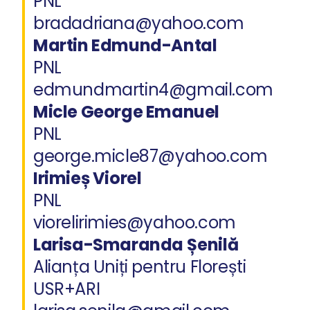
PNL
bradadriana@yahoo.com
Martin Edmund-Antal
PNL
edmundmartin4@gmail.com
Micle George Emanuel
PNL
george.micle87@yahoo.com
Irimieș Viorel
PNL
viorelirimies@yahoo.com
Larisa-Smaranda Șenilă
Alianța Uniți pentru Florești
USR+ARI