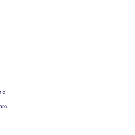
n a
tare