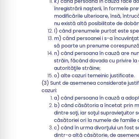
k) când persoana în cauză face do
înregistrării naşterii, în formele pr
modificările ulterioare, însă, întruc
nu există altă posibilitate de dobâ
l) când prenumele purtat este speci
m) când persoanei i s-a încuviinţa
să poarte un prenume corespunzăt
n) când persoana în cauză are nume
străin, făcând dovada cu privire l
autorităţile străine;
o) alte cazuri temeinic justificate.
(3) Sunt de asemenea considerate justif
cazuri:
a) când persoana în cauză a adopta
b) când căsătoria a încetat prin m
dintre soţi, iar soţul supravieţuitor
căsătoriei ori la numele de familie
c) când în urma divorţului un fost s
dintr-o altă căsătorie, de asemene