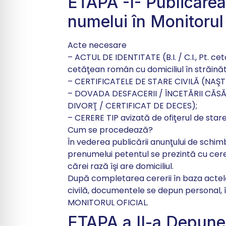
ETAPA -I- Publicarea
numelui în Monitorul
Acte necesare
– ACTUL DE IDENTITATE (B.I. / C.I., Pt. ce
cetăţean român cu domiciliul în străină
– CERTIFICATELE DE STARE CIVILĂ (NAŞT
– DOVADA DESFACERII / ÎNCETĂRII CĂSĂ
DIVORŢ / CERTIFICAT DE DECES);
– CERERE TIP avizată de ofiţerul de sta
Cum se procedează?
În vederea publicării anunţului de schim
prenumelui petentul se prezintă cu
cer
cărei rază îşi are domiciliul.
După completarea cererii în baza actelo
civilă, documentele se depun personal, î
MONITORUL OFICIAL.
ETAPA a II-a Depuner