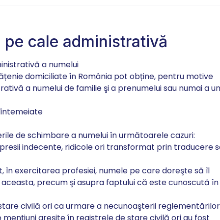
pe cale administrativă
nistrativă a numelui
ățenie domiciliate în România pot obține, pentru motive
ativă a numelui de familie şi a prenumelui sau numai a un
e întemeiate
rile de schimbare a numelui în următoarele cazuri:
resii indecente, ridicole ori transformat prin traducere 
, în exercitarea profesiei, numele pe care doreşte să îl
a aceasta, precum şi asupra faptului că este cunoscută în
 stare civilă ori ca urmare a necunoaşterii reglementărilor
menţiuni greşite în registrele de stare civilă ori au fost