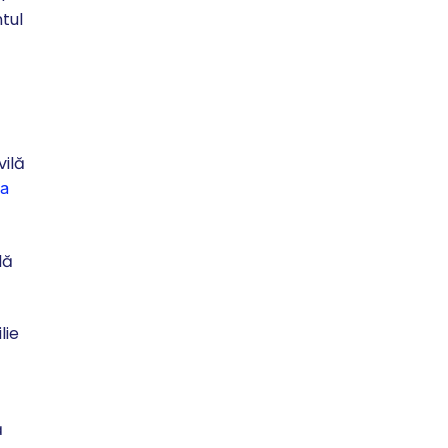
tul
vilă
ia
lă
lie
ă