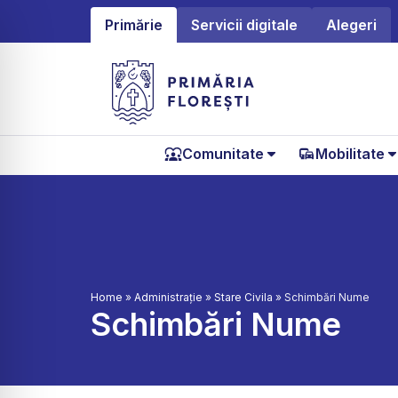
Primărie
Servicii digitale
Alegeri
Comunitate
Mobilitate
Home
»
Administrație
»
Stare Civila
»
Schimbări Nume
Schimbări Nume