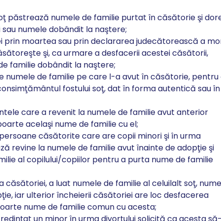
soţ păstrează numele de familie purtat în căsătorie şi dor
 sau numele dobândit la naştere;
ei prin moartea sau prin declararea judecătorească a mor
căsătoreşte şi, ca urmare a desfacerii acestei căsătorii,
e familie dobândit la naştere;
e numele de familie pe care l-a avut în căsătorie, pentru
onsimţământul fostului soţ, dat în forma autentică sau în
rintele care a revenit la numele de familie avut anterior
poarte acelaşi nume de familie cu el;
persoane căsătorite care are copii minori şi în urma
ză revine la numele de familie avut înainte de adopţie şi
lie al copilului/copiilor pentru a purta nume de familie
ea căsătoriei, a luat numele de familie al celuilalt soţ, num
e, iar ulterior încheierii căsătoriei are loc desfacerea
ă poarte nume de familie comun cu acesta;
credinţat un minor în urma divorţului solicită ca acesta să-