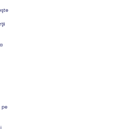
eşte
ţii
 a
e pe
i