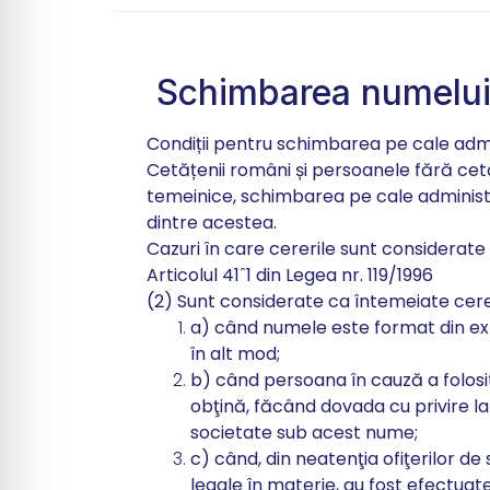
Schimbarea numelui 
Condiții pentru schimbarea pe cale admi
Cetățenii români și persoanele fără cet
temeinice, schimbarea pe cale administr
dintre acestea.
Cazuri în care cererile sunt considerat
Articolul 41ˆ1 din Legea nr. 119/1996
(2) Sunt considerate ca întemeiate cere
a) când numele este format din exp
în alt mod;
b) când persoana în cauză a folosit
obţină, făcând dovada cu privire l
societate sub acest nume;
c) când, din neatenţia ofiţerilor de
legale în materie, au fost efectuate 