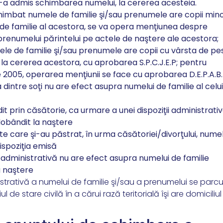
 s-a admis schimbarea numelui, la cererea acesteia.
chimbat numele de familie şi/sau prenumele are copii mino
i de familie al acestora, se va opera menţiunea despre
prenumelui părintelui pe actele de naştere ale acestora;
e de familie şi/sau prenumele are copii cu vârsta de pe
 la cererea acestora, cu aprobarea S.P.C.J.E.P; pentru
ie 2005, operarea menţiunii se face cu aprobarea
D.E.P.A.B
dintre soţi nu are efect asupra numelui de familie al celui
 prin căsătorie, ca urmare a unei dispoziţii administrativ
dobândit la naştere
e care şi-au păstrat, în urma căsătoriei/divorţului, nume
ispoziţia emisă
administrativă nu are efect asupra numelui de familie
a naştere
rativă a numelui de familie şi/sau a prenumelui se parc
 de stare civilă în a cărui rază teritorială îşi are domiciliul