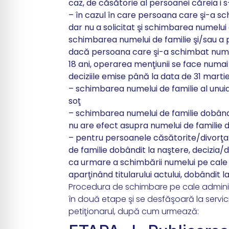
caz, de căsătorie al persoanei căreia i
– în cazul în care persoana care şi-a s
dar nu a solicitat şi schimbarea numelu
schimbarea numelui de familie şi/sau a 
dacă persoana care şi-a schimbat numel
18 ani, operarea menţiunii se face numai
deciziile emise până la data de 31 mart
– schimbarea numelui de familie al unuia 
soţ
– schimbarea numelui de familie dobândit
nu are efect asupra numelui de familie 
– pentru persoanele căsătorite/divorţat
de familie dobândit la naştere, decizia/d
ca urmare a schimbării numelui pe cale 
aparţinând titularului actului, dobândit l
Procedura de schimbare pe cale administ
în două etape şi se desfăşoară la serviciul
petiţionarul, după cum urmează: