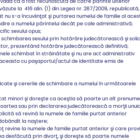
vada că a fost recunoscută de către părinte ulterior
evăzute la
416 alin. (1) din Legea nr. 287/2009, republicată
ât nu s-a încuviinţat şi purtarea numelui de familie al acest
ndire a numelui părintelui decât pe cale administrativă;
fic sexului opus;
t schimbarea sexului prin hotărâre judecătorească şi solic
or, prezentând hotărâre judecătorească definitivă;
le schimbat în străinătate şi nu are act administrativ
a aceasta cu paşaportul/actul de identitate emis de
icate şi cererile de schimbare a numelui în următoarele
t minori şi doreşte ca aceştia să poarte un alt prenume
oartea sau prin declararea judecătorească a morţii unui
 solicită să revină la numele de familie purtat anterior
 dobândit la naştere;
oţ revine la numele de familie purtat anterior şi care prov
a desfăcută prin divorţ, şi doreşte să poarte numele