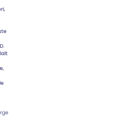
ri,
ste
.D.
lalt
e,
le
urge