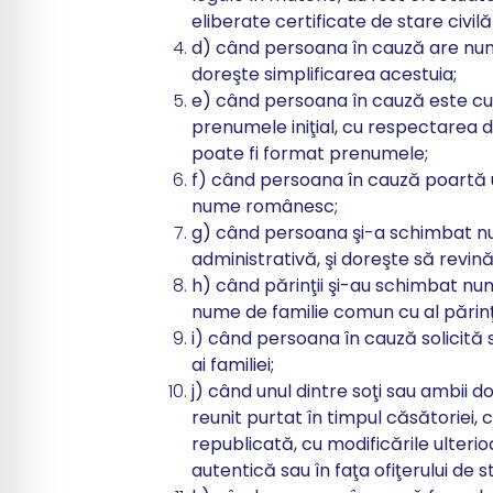
eliberate certificate de stare civi
d) când persoana în cauză are num
doreşte simplificarea acestuia;
e) când persoana în cauză este c
prenumele iniţial, cu respectarea d
poate fi format prenumele;
f) când persoana în cauză poartă u
nume românesc;
g) când persoana şi-a schimbat nu
administrativă, şi doreşte să revin
h) când părinţii şi-au schimbat nume
nume de familie comun cu al părinţil
i) când persoana în cauză solicită
ai familiei;
j) când unul dintre soţi sau ambii
reunit purtat în timpul căsătoriei, 
republicată
, cu modificările ulteri
autentică sau în faţa ofiţerului de st