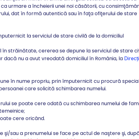
ca urmare a încheierii unei noi căsătorii, cu consimţămân
orului, dat în formă autentică sau în faţa ofiţerului de stare
ternicit la serviciul de stare civilă de la domiciliul
 în străinătate, cererea se depune la serviciul de stare ci
iar dacă nu a avut vreodată domiciliul în România, la
Direcț
ne în nume propriu, prin împuternicit cu procură specia
a persoanei care solicită schimbarea numelui.
orului se poate cere odată cu schimbarea numelui de fami
 temeinice;
oate cere oricând.
ie şi/sau a prenumelui se face pe actul de naştere şi, dup