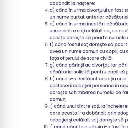
dobândit la naştere;
d) când în urma divorţului un fost 
un nume purtat anterior căsătoriei
e) când în urma încetării căsători
unuia dintre soţi celălalt soţ se re
acesta doreşte să poarte numele d
f) când fostul soţ doreşte să poart
avea un nume comun cu copiii, cu c
faţa ofiţerului de stare civilă;
g) când părinţii au divorţat, iar pă
căsătoriei solicită pentru copil să 
h) când s-a desfăcut adopţia unei 
desfacerii adopţiei persoana în cau
doreşte schimbarea numelui de fami
comun;
i) când unul dintre soţi, la încheier
care acesta l-a dobândit prin adopţi
adopţiei şi celălalt soţ doreşte s
j) când părintele căruia i-a fost în