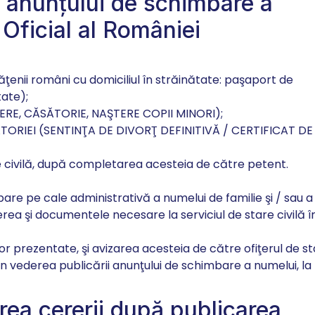
 anunţului de schimbare a
 Oficial al României
tăţenii români cu domiciliul în străinătate: paşaport de
tate);
ERE, CĂSĂTORIE, NAŞTERE COPII MINORI);
TORIEI (SENTINŢA DE DIVORŢ DEFINITIVĂ / CERTIFICAT DE
re civilă, după completarea acesteia de către petent.
bare pe cale administrativă a numelui de familie şi / sau a
erea
şi documentele necesare la serviciul de stare civilă î
r prezentate, şi avizarea acesteia de către ofiţerul de s
n vederea publicării anunţului de schimbare a numelui, la
ea cererii după publicarea