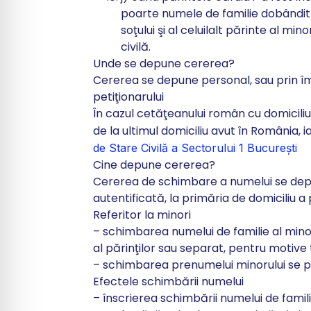
poarte numele de familie dobândit 
soţului şi al celuilalt părinte al min
civilă.
Unde se depune cererea?
Cererea se depune personal, sau prin împu
petiţionarului
În cazul cetăţeanului român cu domiciliul
de la ultimul domiciliu avut în România, 
de Stare Civilă a Sectorului 1 București
Cine depune cererea?
Cererea de schimbare a numelui se depu
autentificată, la primăria de domiciliu 
Referitor la minori
– schimbarea numelui de familie al min
al părinţilor sau separat, pentru motive
– schimbarea prenumelui minorului se p
Efectele schimbării numelui
– înscrierea schimbării numelui de famil