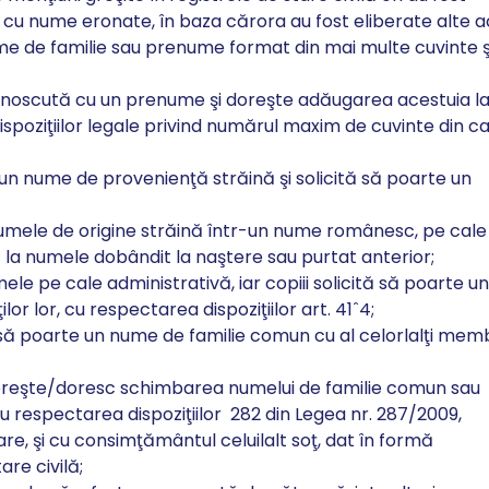
lă cu nume eronate, în baza cărora au fost eliberate alte a
e de familie sau prenume format din mai multe cuvinte ş
unoscută cu un prenume şi doreşte adăugarea acestuia l
ispoziţiilor legale privind numărul maxim de cuvinte din c
n nume de provenienţă străină şi solicită să poarte un
mele de origine străină într-un nume românesc, pe cale
ă la numele dobândit la naştere sau purtat anterior;
le pe cale administrativă, iar copiii solicită să poarte un
or lor, cu respectarea dispoziţiilor art. 41ˆ4;
 să poarte un nume de familie comun cu al celorlalţi mem
 doreşte/doresc schimbarea numelui de familie comun sau
cu respectarea dispoziţiilor
282 din Legea nr. 287/2009,
oare, şi cu consimţământul celuilalt soţ, dat în formă
are civilă;