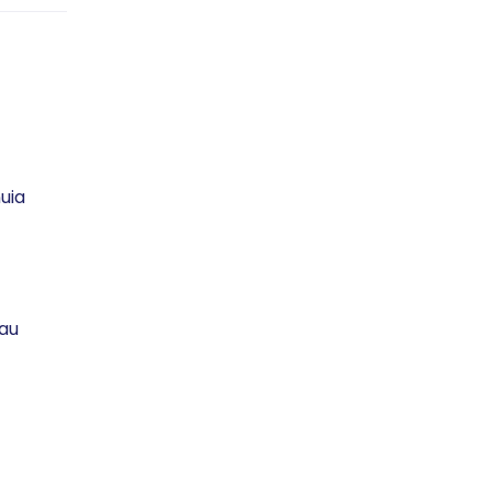
uia
sau