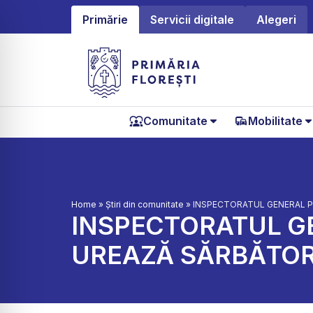
Primărie
Servicii digitale
Alegeri
Comunitate
Mobilitate
Home
»
Știri din comunitate
»
INSPECTORATUL GENERAL PE
INSPECTORATUL GE
UREAZĂ SĂRBĂTORI