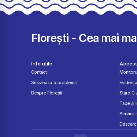
Florești - Cea mai m
Info utile
Access
Contact
Monitorul
Sesizează o problemă
Evidența
Despre Florești
Stare Civ
Taxe și 
Servicii 
Descarcă