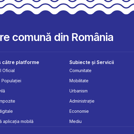
are comună din România
 către platforme
Subiecte și Servicii
 Oficial
Comunitate
 Populației
Mobilitate
ilă
Urbanism
Impozite
Administrație
digitale
Economie
 aplicația mobilă
Mediu