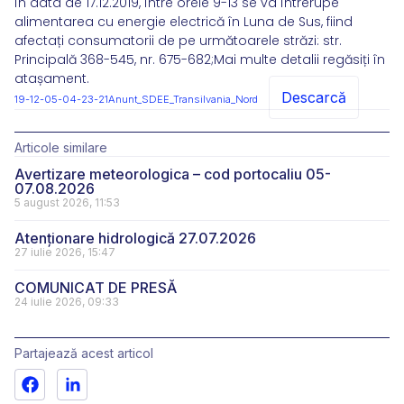
În data de 17.12.2019, între orele 9-13 se va întrerupe
alimentarea cu energie electrică în Luna de Sus, fiind
afectați consumatorii de pe următoarele străzi: str.
Principală 368-545, nr. 675-682;Mai multe detalii regăsiți în
atașament.
Descarcă
19-12-05-04-23-21Anunt_SDEE_Transilvania_Nord
Articole similare
Avertizare meteorologica – cod portocaliu 05-
07.08.2026
5 august 2026, 11:53
Atenționare hidrologică 27.07.2026
27 iulie 2026, 15:47
COMUNICAT DE PRESĂ
24 iulie 2026, 09:33
Partajează acest articol