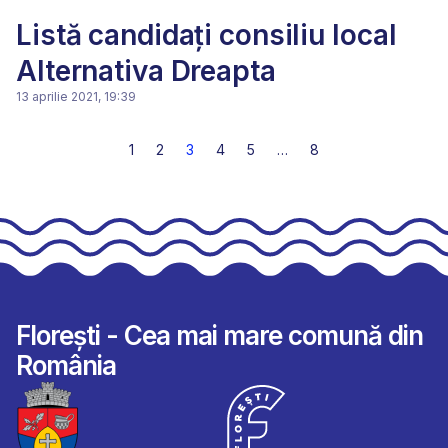
Listă candidați consiliu local
Alternativa Dreapta
13 aprilie 2021, 19:39
1
2
3
4
5
…
8
Florești - Cea mai mare comună din
România