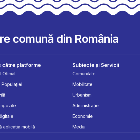
are comună din România
 către platforme
Subiecte și Servicii
 Oficial
Comunitate
 Populației
Mobilitate
ilă
Urbanism
Impozite
Administrație
digitale
Economie
 aplicația mobilă
Mediu