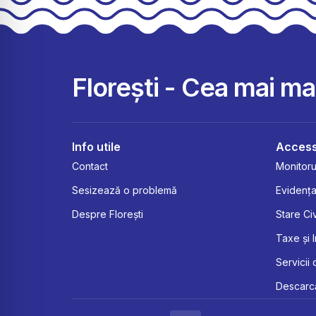
Florești - Cea mai m
Info utile
Access
Contact
Monitorul
Sesizează o problemă
Evidența
Despre Florești
Stare Civ
Taxe și 
Servicii 
Descarcă