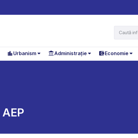
Urbanism
Administrație
Economie
ă AEP