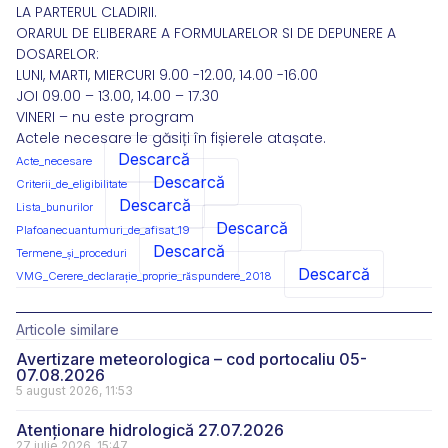
LA PARTERUL CLADIRII.
ORARUL DE ELIBERARE A FORMULARELOR SI DE DEPUNERE A
DOSARELOR:
LUNI, MARTI, MIERCURI 9.00 -12.00, 14.00 -16.00
JOI 09.00 – 13.00, 14.00 – 17.30
VINERI – nu este program
Actele necesare le găsiți în fișierele atașate.
Descarcă
Acte_necesare
Descarcă
Criterii_de_eligibilitate
Descarcă
Lista_bunurilor
Descarcă
Plafoanecuantumuri_de_afisat_19
Descarcă
Termene_și_proceduri
Descarcă
VMG_Cerere_declarație_proprie_răspundere_2018
Articole similare
Avertizare meteorologica – cod portocaliu 05-
07.08.2026
5 august 2026, 11:53
Atenționare hidrologică 27.07.2026
27 iulie 2026, 15:47