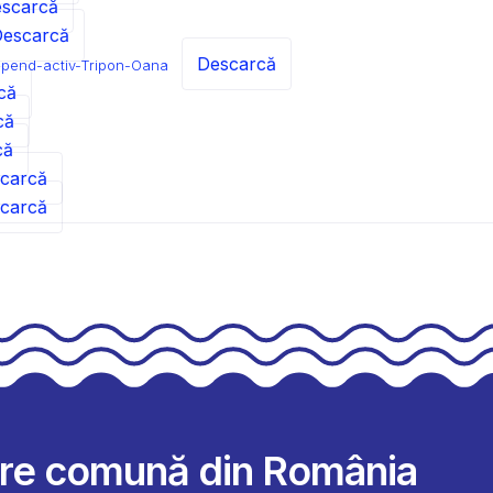
scarcă
escarcă
Descarcă
spend-activ-Tripon-Oana
că
că
că
carcă
carcă
are comună din România