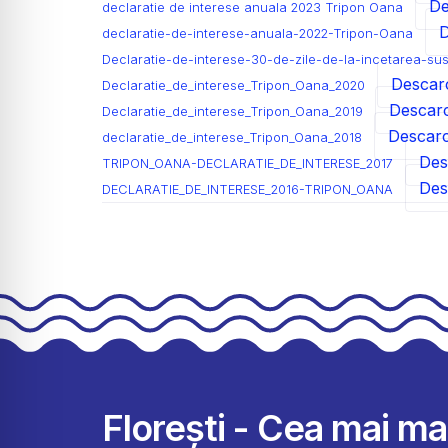
De
declaratie de interese anuala 2023 Tripon Oana
D
declaratie-de-interese-anuala-2022-Tripon-Oana
Declaratie-de-interese-30-de-zile-de-la-incetarea-su
Descar
Declaratie_de_interese_Tripon_Oana_2020
Descar
Declaratie_de_interese_Tripon_Oana_2019
Descar
declaratie_de_interese_Tripon_Oana_2018
Des
TRIPON_OANA-DECLARATIE_DE_INTERESE_2017
Des
DECLARATIE_DE_INTERESE_2016-TRIPON_OANA
Florești - Cea mai m