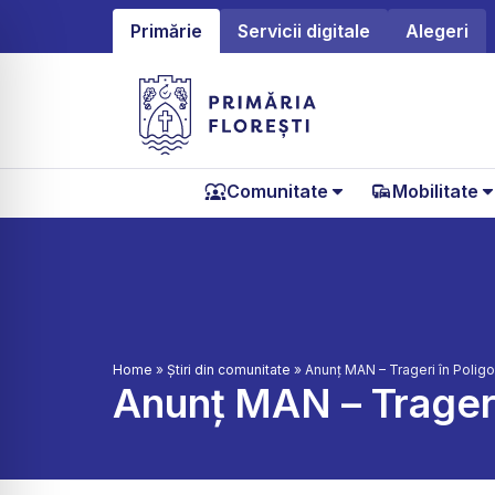
Primărie
Servicii digitale
Alegeri
Comunitate
Mobilitate
Home
»
Știri din comunitate
»
Anunț MAN – Trageri în Poligon
Anunț MAN – Trageri 