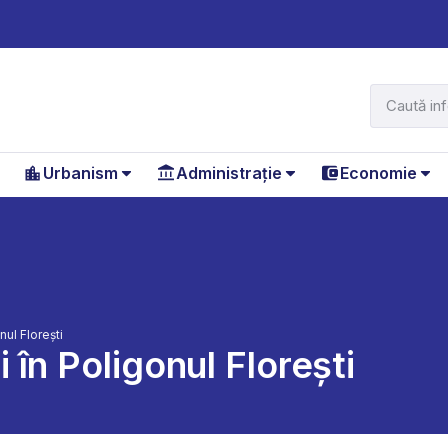
Urbanism
Administrație
Economie
ul Florești
în Poligonul Florești