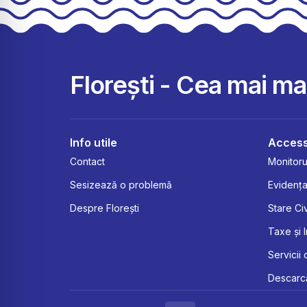
Florești - Cea mai m
Info utile
Access
Contact
Monitorul
Sesizează o problemă
Evidența
Despre Florești
Stare Civ
Taxe și 
Servicii 
Descarcă