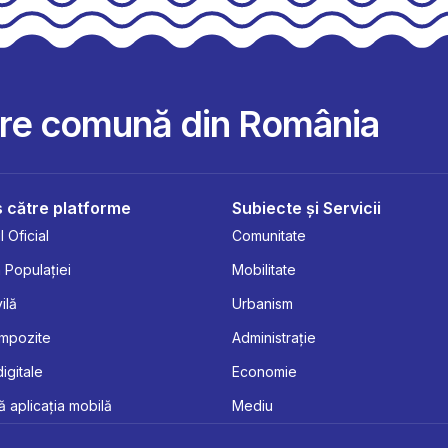
are comună din România
 către platforme
Subiecte și Servicii
 Oficial
Comunitate
 Populației
Mobilitate
ilă
Urbanism
Impozite
Administrație
digitale
Economie
 aplicația mobilă
Mediu