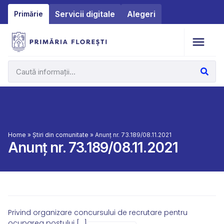
Servicii digitale
Alegeri
Primărie
Home
»
Știri din comunitate
»
Anunț nr. 73.189/08.11.2021
Anunț nr. 73.189/08.11.2021
Privind organizare concursului de recrutare pentru
ocuparea postului […]