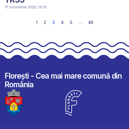
17 octombrie 2025, 13:20
1
2
3
4
5
…
46
Florești - Cea mai mare comună din
România