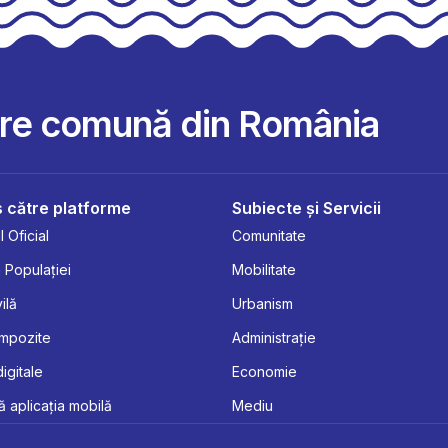
are comună din România
 către platforme
Subiecte și Servicii
 Oficial
Comunitate
 Populației
Mobilitate
ilă
Urbanism
Impozite
Administrație
digitale
Economie
 aplicația mobilă
Mediu