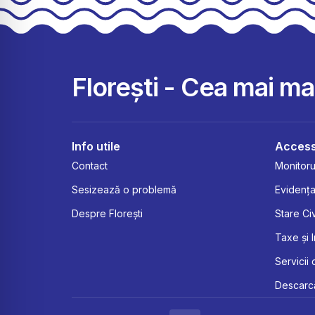
Florești - Cea mai m
Info utile
Access
Contact
Monitorul
Sesizează o problemă
Evidența
Despre Florești
Stare Civ
Taxe și 
Servicii 
Descarcă