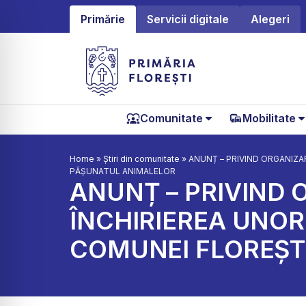
Primărie
Servicii digitale
Alegeri
Comunitate
Mobilitate
Home
»
Știri din comunitate
»
ANUNȚ – PRIVIND ORGANIZAR
PĂȘUNATUL ANIMALELOR
ANUNȚ – PRIVIND O
ÎNCHIRIEREA UNOR
COMUNEI FLOREȘT