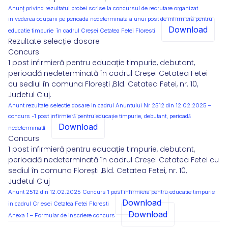
Anunț privind rezultatul probei scrise la concursul de recrutare organizat
in vederea ocuparii pe perioada nedeterminata a unui post de infirmieră pentru
Download
educatie timpurie în cadrul Creșei Cetatea Fetei Floresti
Rezultate selecție dosare
Concurs
1 post infirmieră pentru educație timpurie, debutant,
perioadă nedeterminată în cadrul Creșei Cetatea Fetei
cu sediul în comuna Florești ,Bld. Cetatea Fetei, nr. 10,
Judetul Cluj.
Anunt rezultate selectie dosare in cadrul Anuntului Nr 2512 din 12.02.2025 –
concurs -1 post infirmieră pentru educație timpurie, debutant, perioadă
Download
nedeterminată
Concurs
1 post infirmieră pentru educație timpurie, debutant,
perioadă nedeterminată în cadrul Creșei Cetatea Fetei cu
sediul în comuna Florești ,Bld. Cetatea Fetei, nr. 10,
Judetul Cluj
Anunt 2512 din 12.02.2025 Concurs 1 post infirmiera pentru educatie timpurie
Download
in cadrul Cr esei Cetatea Fetei Floresti
Download
Anexa 1 – Formular de inscriere concurs