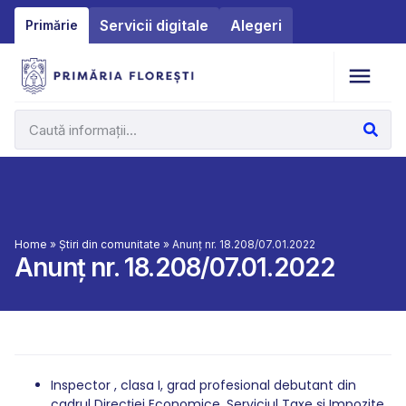
Servicii digitale
Alegeri
Primărie
Home
»
Știri din comunitate
»
Anunț nr. 18.208/07.01.2022
Anunț nr. 18.208/07.01.2022
Inspector , clasa I, grad profesional debutant din
cadrul Direcției Economice, Serviciul Taxe și Impozite