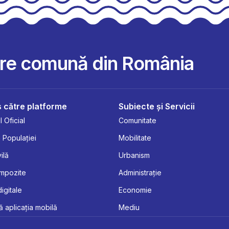
are comună din România
 către platforme
Subiecte și Servicii
 Oficial
Comunitate
 Populației
Mobilitate
ilă
Urbanism
Impozite
Administrație
digitale
Economie
 aplicația mobilă
Mediu