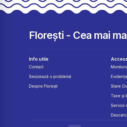
Florești - Cea mai m
Info utile
Access
Contact
Monitorul
Sesizează o problemă
Evidența
Despre Florești
Stare Civ
Taxe și 
Servicii 
Descarcă