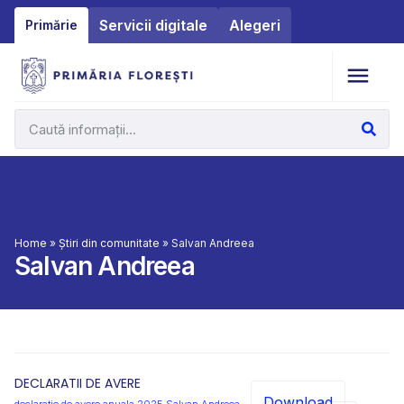
Servicii digitale
Alegeri
Primărie
Home
»
Știri din comunitate
»
Salvan Andreea
Salvan Andreea
DECLARATII DE AVERE
Download