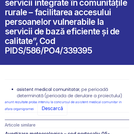
servicii integrate în comunitățile
rurale – facilitarea accesului
persoanelor vulnerabile la
servicii de bază eficiente și de
calitate”, Cod
PIDS/586/PO4/339395
asistent medical comunitatar
, pe perioadă
determinată (perioada de derulare a proiectului)
anunt rezultate proba interviu la concursul de asistent medical comunitar in
Descarcă
afara organigramei
Articole similare
Avertizare meteorologica – cod portocaliu 05-