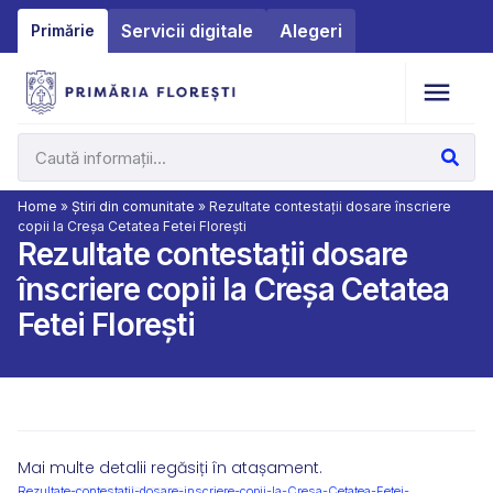
Servicii digitale
Alegeri
Primărie
Home
»
Știri din comunitate
»
Rezultate contestații dosare înscriere
copii la Creșa Cetatea Fetei Florești
Rezultate contestații dosare
înscriere copii la Creșa Cetatea
Fetei Florești
Mai multe detalii regăsiți în atașament.
Rezultate-contestatii-dosare-inscriere-copii-la-Cresa-Cetatea-Fetei-