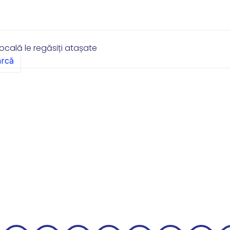
Locală le regăsiți atașate
rcă