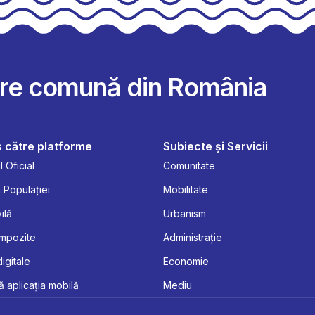
are comună din România
 către platforme
Subiecte și Servicii
 Oficial
Comunitate
 Populației
Mobilitate
ilă
Urbanism
Impozite
Administrație
digitale
Economie
 aplicația mobilă
Mediu