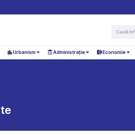
Urbanism
Administrație
Economie
ate