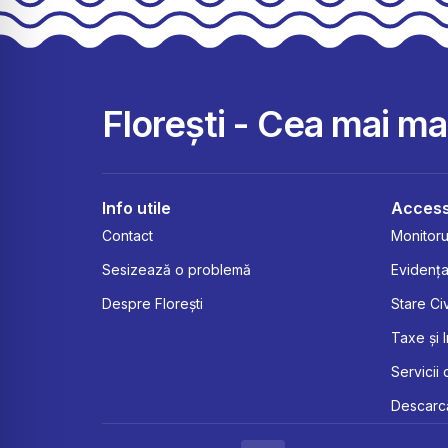
Florești - Cea mai m
Info utile
Access
Contact
Monitorul
Sesizează o problemă
Evidența
Despre Florești
Stare Civ
Taxe și 
Servicii 
Descarcă