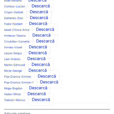
Descarcă
Brad-Adriana
Descarcă
Contras-Lucian
Descarcă
Crișan-Gabriel
Descarcă
Dehenes-Dan
Descarcă
Fodor-Norbert
Descarcă
Iakab-Chirca-Anca
Descarcă
Hinteuar-Tatiana
Descarcă
Cristoltan-Camelia
Descarcă
Irimies-Viorel
Descarcă
Leuce-Sergiu
Descarcă
Laar-Andras
Descarcă
Martin-Edmund
Descarcă
Micle-George
Descarcă
Pop-Dranca-Simion
Descarcă
Pop-Dranca-Simion-1
Descarcă
Moga-Bogdan
Descarcă
Vadan-Mihai
Descarcă
Todoran-Marius
Articole similare