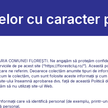
telor cu caracter
MĂRIA COMUNEI FLOREȘTI. Ne angajăm să protejăm confidenția
iciile de pe acest site (“https://floresticluj.ro/”). Această po
 care ne referim. Deoarece colectăm anumite tipuri de informa
cum le colectăm, cum sunt folosite aceste informații și cum p
 site-ului înseamnă aprobarea dvs. față de această Politică d
ăm să nu utilizați site-ul Web.
informații care vă identifică personal (de exemplu, printr-un
că personal.