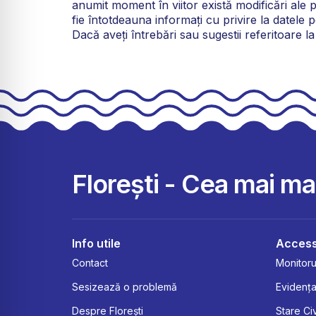
anumit moment în viitor există modificări ale po
fie întotdeauna informați cu privire la datele 
Dacă aveți întrebări sau sugestii referitoare l
Florești - Cea mai m
Info utile
Access
Contact
Monitorul
Sesizează o problemă
Evidența
Despre Florești
Stare Civ