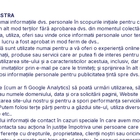
ASTRA
formațiile dvs. personale în scopurile inițiale pentru care
 alt mod terților fără aprobarea dvs. din momentul colectăr
iza, oferi sau vinde orice informatii personale unor terte
t lucru a fost aprobat in mod ferm de dvs..
ală sunt utilizate numai pentru a vă oferi o experiență onlin
ații, produse sau servicii care ar putea fi de interes pentru d
lizarea site-ului și a caracteristicilor acestuia, inclusiv, dar f
vitațiilor prin e-mail pe care le trimiteți; și sprijinirea în alt 
nformațiile personale pentru publicitatea țintă spre dvs
re (cum ar fi Google Analytics) să poată urmări utilizarea, s
 numele domeniului, data și ora solicitării paginii, Website 
zarea site-ului nostru și pentru a spori performanța serviciil
tem folosi terțe părți pentru a găzdui site-ul, utiliza diverse 
 etc..
nformații de contact în cazuri speciale în care avem mot
ontacta sau acționa în justiție împotriva unei persoane care 
rențe cu drepturile, proprietatea, clienții noștri sau oricine 
 pentru a proiecta mai bine site-ul nostru, în scopuri comerc