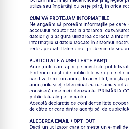
utiliza sau împărtăși cu terțe părți, în orice 
CUM VĂ PROTEJAM INFORMAȚIILE
Ne angajăm să protejăm informațiile pe care l
accesului neautorizat la alterarea, dezvăluir
datelor și a asigura utilizarea corectă a infor
informațiile și datele stocate în sistemul nos
reduc probabilitatea unor probleme de securit
PUBLICITATE A UNEI TERȚE PĂRȚI
Anunțurile care apar pe acest site pot fi li
Partenerii noștri de publicitate web pot seta 
când vă trimit un anunț. În acest fel, aceștia 
anunțurile și ați determinat ce reclame sunt a
consideră cele mai interesante. PRIMĂRIA CO
publicitate ale partenerilor.
Această declarație de confidențialitate acop
de către oricare dintre agenții săi de publicitat
ALEGEREA EMAIL / OPT-OUT
Dacă un utilizator care primește un e-mail de