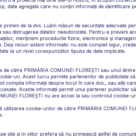
scop, date agregate care nu conțin informații de identificare 
e primim de la dvs. Luăm măsuri de securitate adecvate pent
ea sau distrugerea datelor neautorizate. Pentru a preveni a
mațiilor, menținem procedurile fizice, electronice și manager
tru. Deși niciun sistem informatic nu este complet sigur, cr
ate la un nivel corespunzător tipului de date implicate.
vrate de către PRIMĂRIA COMUNEI FLOREȘTI sau unul dintre pa
cookie-uri. Acest lucru permite partenerilor de publicitate
pot compila informații despre locul în care dvs., sau alții ca
ccesate. Aceste informații permit unui partener publicitar s
MUNEI FLOREȘTI nu are acces la sau controlul cookie-urilo
eră utilizarea cookie-urilor de către PRIMĂRIA COMUNEI FLO
e.
 pe site și in viitor prefera să nu primească astfel de comu