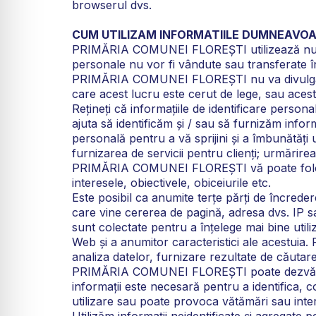
browserul dvs.
CUM UTILIZAM INFORMATIILE DUMNEAVO
PRIMĂRIA COMUNEI FLOREȘTI utilizează numai in
personale nu vor fi vândute sau transferate în
PRIMĂRIA COMUNEI FLOREȘTI nu va divulga, util
care acest lucru este cerut de lege, sau aces
Rețineți că informațiile de identificare person
ajuta să identificăm și / sau să furnizăm inform
personală pentru a vă sprijini și a îmbunătăți uti
furnizarea de servicii pentru clienți; urmărirea in
PRIMĂRIA COMUNEI FLOREȘTI vă poate folosi i
interesele, obiectivele, obiceiurile etc.
Este posibil ca anumite terțe părți de încrede
care vine cererea de pagină, adresa dvs. IP sau
sunt colectate pentru a înțelege mai bine utili
Web și a anumitor caracteristici ale acestuia. Pu
analiza datelor, furnizare rezultate de căutare
PRIMĂRIA COMUNEI FLOREȘTI poate dezvălui i
informații este necesară pentru a identifica, c
utilizare sau poate provoca vătămări sau interfe
Utilizăm informații neidentificate și agregate