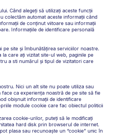
ui. Când alegeți să utilizați aceste funcții
 nu colectăm automat aceste informații când
nformații de conținut viitoare sau informații
are. Informațiile de identificare personală
 pe site și îmbunătățirea serviciilor noastre.
a care ați vizitat site-ul web, paginile pe
tru a sti numărul și tipul de vizitatori care
stru. Nici un alt site nu poate utiliza sau
ace ca experiența noastră de pe site să fie
d obișnuit informații de identificare
riile module cookie care fac obiectul politicii
rea cookie-urilor, puteți să le modificați
itatea hard disk prin browserul de internet.
te pot plasa sau recunoaște un “cookie” unic în