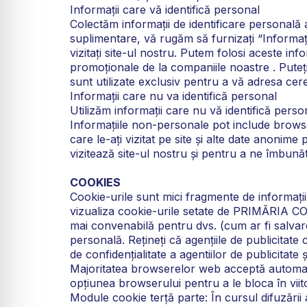
Informații care vă identifică personal
Colectăm informații de identificare personală atu
suplimentare, vă rugăm să furnizați “Informaț
vizitați site-ul nostru. Putem folosi aceste inf
promoționale de la companiile noastre . Puteți
sunt utilizate exclusiv pentru a vă adresa cere
Informații care nu va identifică personal
Utilizăm informații care nu vă identifică person
Informațiile non-personale pot include browseru
care le-ați vizitat pe site și alte date anonime p
vizitează site-ul nostru și pentru a ne îmbună
COOKIES
Cookie-urile sunt mici fragmente de informații 
vizualiza cookie-urile setate de PRIMĂRIA CO
mai convenabilă pentru dvs. (cum ar fi salvare
personală. Rețineți că agențiile de publicitate
de confidențialitate a agentiilor de publicitate 
Majoritatea browserelor web acceptă automat coo
opțiunea browserului pentru a le bloca în vii
Module cookie terță parte: În cursul difuzării 