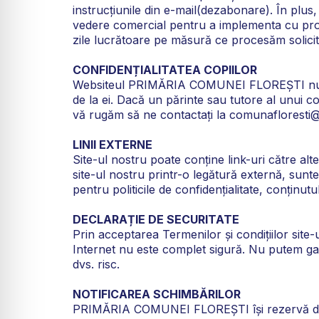
instrucțiunile din e-mail(dezabonare). În plus,
vedere comercial pentru a implementa cu promp
zile lucrătoare pe măsură ce procesăm solicit
CONFIDENȚIALITATEA COPIILOR
Websiteul PRIMĂRIA COMUNEI FLOREȘTI nu este
de la ei. Dacă un părinte sau tutore al unui c
vă rugăm să ne contactați la comunafloresti@fl
LINII EXTERNE
Site-ul nostru poate conține link-uri către alt
site-ul nostru printr-o legătură externă, sunte
pentru politicile de confidențialitate, conținut
DECLARAȚIE DE SECURITATE
Prin acceptarea Termenilor și condițiilor site-u
Internet nu este complet sigură. Nu putem garan
dvs. risc.
NOTIFICAREA SCHIMBĂRILOR
PRIMĂRIA COMUNEI FLOREȘTI își rezervă dreptul