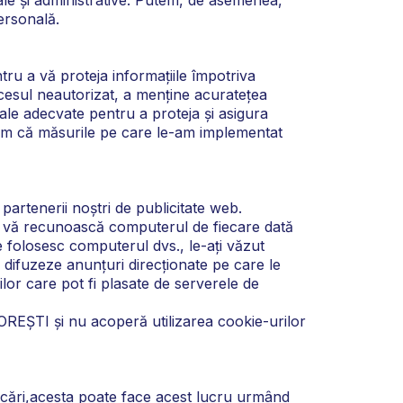
personală.
ru a vă proteja informațiile împotriva
ccesul neautorizat, a menține acuratețea
iale adecvate pentru a proteja și asigura
edem că măsurile pe care le-am implementat
rtenerii noștri de publicitate web.
 să vă recunoască computerul de fiecare dată
re folosesc computerul dvs., le-ați văzut
ă difuzeze anunțuri direcționate pe care le
r care pot fi plasate de serverele de
REȘTI și nu acoperă utilizarea cookie-urilor
nicări,acesta poate face acest lucru urmând