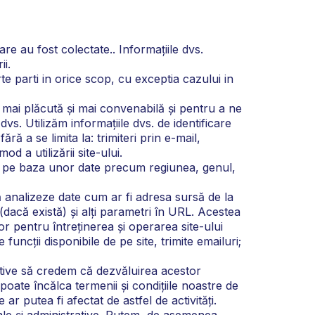
 au fost colectate.. Informațiile dvs.
ii.
 parti in orice scop, cu exceptia cazului in
e mai plăcută și mai convenabilă și pentru a ne
vs. Utilizăm informațiile dvs. de identificare
ără a se limita la: trimiteri prin e-mail,
mod a utilizării site-ului.
. pe baza unor date precum regiunea, genul,
ă analizeze date cum ar fi adresa sursă de la
(dacă există) și alți parametri în URL. Acestea
or pentru întreținerea și operarea site-ului
funcții disponibile de pe site, trimite emailuri;
ive să credem că dezvăluirea acestor
poate încălca termenii și condițiile noastre de
ar putea fi afectat de astfel de activități.
iale și administrative. Putem, de asemenea,