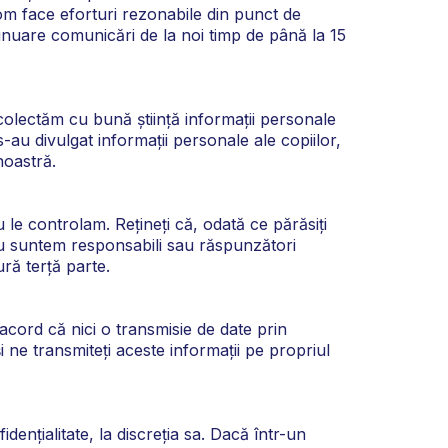
Vom face eforturi rezonabile din punct de
inuare comunicări de la noi timp de până la 15
lectăm cu bună știință informații personale
-au divulgat informații personale ale copiilor,
noastră.
u le controlam. Rețineți că, odată ce părăsiți
i nu suntem responsabili sau răspunzători
ură terță parte.
e acord că nici o transmisie de date prin
 ne transmiteți aceste informații pe propriul
nțialitate, la discreția sa. Dacă într-un