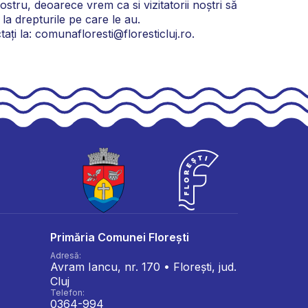
nostru, deoarece vrem ca si vizitatorii noștri să
 la drepturile pe care le au.
tați la: comunafloresti@floresticluj.ro.
Primăria Comunei Florești
Adresă:
Avram Iancu, nr. 170 • Florești, jud.
Cluj
Telefon:
0364-994