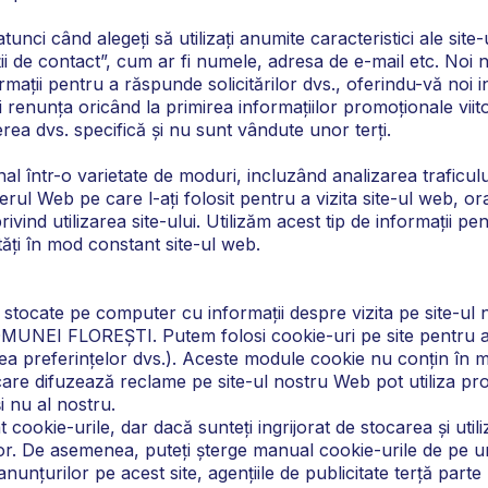
nci când alegeți să utilizați anumite caracteristici ale site-ul
ii de contact”, cum ar fi numele, adresa de e-mail etc. Noi
ormații pentru a răspunde solicitărilor dvs., oferindu-vă noi i
 renunța oricând la primirea informațiilor promoționale viito
rea dvs. specifică și nu sunt vândute unor terți.
al într-o varietate de moduri, incluzând analizarea traficului
l Web pe care l-ați folosit pentru a vizita site-ul web, ora l
rivind utilizarea site-ului. Utilizăm acest tip de informații pen
tăți în mod constant site-ul web.
stocate pe computer cu informații despre vizita pe site-ul no
MUNEI FLOREȘTI. Putem folosi cookie-uri pe site pentru a f
a preferințelor dvs.). Aceste module cookie nu conțin în mo
 care difuzează reclame pe site-ul nostru Web pot utiliza prop
și nu al nostru.
kie-urile, dar dacă sunteți ingrijorat de stocarea și utiliza
tor. De asemenea, puteți șterge manual cookie-urile de pe un
anunțurilor pe acest site, agențiile de publicitate terță par