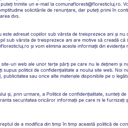
 puteți trimite un e-mail la comunafloresti@floresticluj.ro. 
titudine solicitările de renunțare, dar puteți primi în cont
area dvs.
 adresat copiilor sub vârsta de treisprezece ani și nu co
opil sub vârsta de treisprezece ani are motive să creadă că s
oresticluj.ro și vom elimina aceste informații din evidența 
e site-uri web ale unor terțe părți pe care nu le deținem și n
ți supus politicii de confidențialitate a noului site web. No
ul, publicitatea sau orice alte materiale disponibile pe o legăt
lui și, prin urmare, a Politicii de confidențialitate, sunteți d
ta securitatea oricăror informații pe care ni le furnizați și
 de a modifica din timp în timp această politică de confide