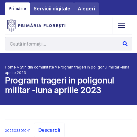
Servicii digitale
Alegeri
Primărie
Home
»
Știri din comunitate
»
Program trageri in poligonul militar -luna
aprilie 2023
Program trageri in poligonul
militar -luna aprilie 2023
Descarcă
202303301041