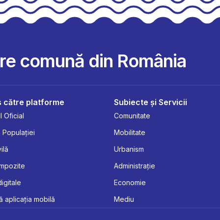
are comună din România
 către platforme
Subiecte și Servicii
 Oficial
Comunitate
 Populației
Mobilitate
ilă
Urbanism
Impozite
Administrație
digitale
Economie
 aplicația mobilă
Mediu