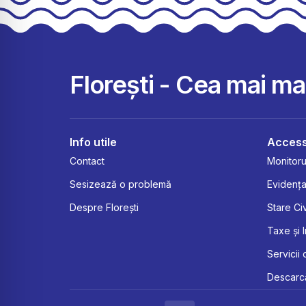
Florești - Cea mai m
Info utile
Access
Contact
Monitorul
Sesizează o problemă
Evidența
Despre Florești
Stare Civ
Taxe și 
Servicii 
Descarcă