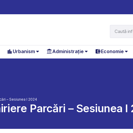
Urbanism
Administrație
Economie
cări – Sesiunea I 2024
iriere Parcări – Sesiunea I