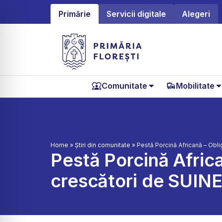
Primărie
Servicii digitale
Alegeri
Comunitate
Mobilitate
Home
»
Știri din comunitate
»
Pestă Porcină Africană – Oblig
Pestă Porcină African
crescători de SUIN