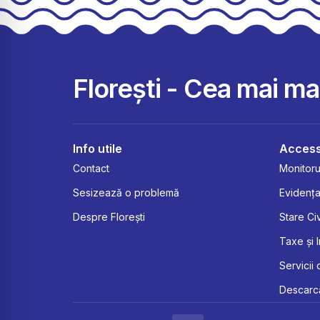
Florești - Cea mai m
Info utile
Access
Contact
Monitorul
Sesizează o problemă
Evidența
Despre Florești
Stare Civ
Taxe și 
Servicii 
Descarcă