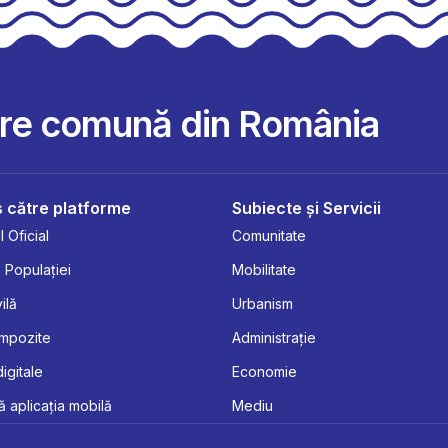
are comună din România
 către platforme
Subiecte și Servicii
 Oficial
Comunitate
 Populației
Mobilitate
ilă
Urbanism
Impozite
Administrație
digitale
Economie
 aplicația mobilă
Mediu