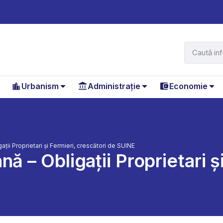
Urbanism
Administrație
Economie
ații Proprietari și Fermieri, crescători de SUINE
ă – Obligații Proprietari ș
E