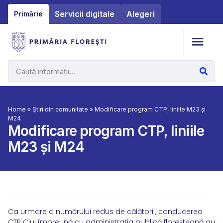
Servicii digitale
Alegeri
Primărie
Home
»
Știri din comunitate
»
Modificare program CTP, liniile M23 și
M24
Modificare program CTP, liniile
M23 și M24
Ca urmare a numărului redus de călători , conducerea
CTP Cluj împreună cu administraţia publică floreşteană au