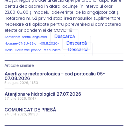
Atașat regăsiți Modelul declarației pe propria răspundere
pentru deplasarea în afara locuinței în intervalul orar
23.00-05.00 și modelul adeverinței de la angajator cât și
Hotărarea nr. 52 privind stabilirea măsurilor suplimentare
necesare a fi aplicate pentru pprevenirea și combaterea
efectelor pandemiei de COVID-19
Descarcă
Adeverinta-pentru-angajatori
Descarcă
Hotarare-CNSU-52-din-05.11.2020-
Descarcă
Model-Declaratie-proprie-Raspundere
Articole similare
Avertizare meteorologica – cod portocaliu 05-
07.08.2026
5 august 2026, 11:53
Atenționare hidrologică 27.07.2026
27 iulie 2026, 15:47
COMUNICAT DE PRESĂ
24 iulie 2026, 09:33