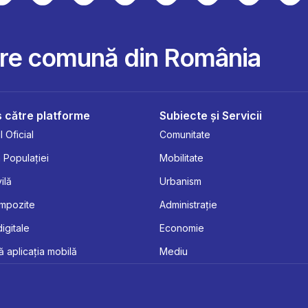
are comună din România
 către platforme
Subiecte și Servicii
 Oficial
Comunitate
 Populației
Mobilitate
ilă
Urbanism
Impozite
Administrație
digitale
Economie
 aplicația mobilă
Mediu