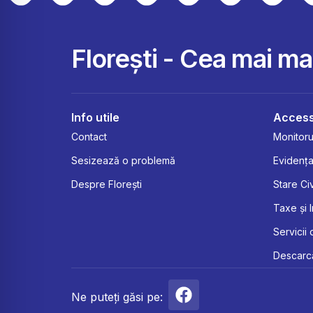
Florești - Cea mai m
Info utile
Access
Contact
Monitorul
Sesizează o problemă
Evidența
Despre Florești
Stare Civ
Taxe și 
Servicii 
Descarcă
Ne puteți găsi pe: