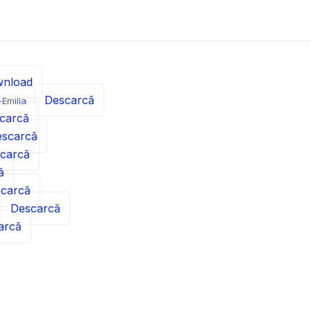
nload
Descarcă
Emilia
carcă
scarcă
carcă
ă
carcă
Descarcă
arcă