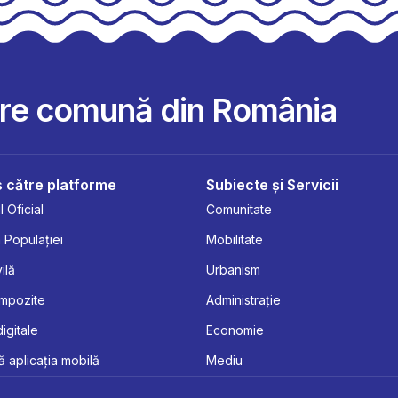
are comună din România
 către platforme
Subiecte și Servicii
 Oficial
Comunitate
 Populației
Mobilitate
ilă
Urbanism
Impozite
Administrație
digitale
Economie
 aplicația mobilă
Mediu