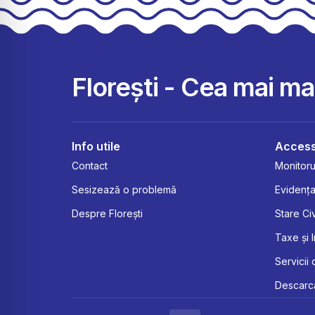
Florești - Cea mai m
Info utile
Access
Contact
Monitorul
Sesizează o problemă
Evidența
Despre Florești
Stare Civ
Taxe și 
Servicii 
Descarcă