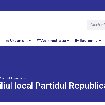
Urbanism
Administrație
Economie
l Partidul Republican
liul local Partidul Republi