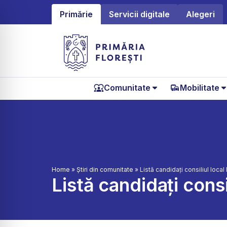
Primărie
Servicii digitale
Alegeri
Comunitate
Mobilitate
Home
»
Știri din comunitate
»
Listă candidați consiliul loca
Listă candidați consi