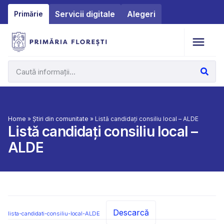
Servicii digitale
Alegeri
Primărie
Home
»
Știri din comunitate
»
Listă candidați consiliu local – ALDE
Listă candidați consiliu local –
ALDE
Descarcă
lista-candidati-consiliu-local-ALDE