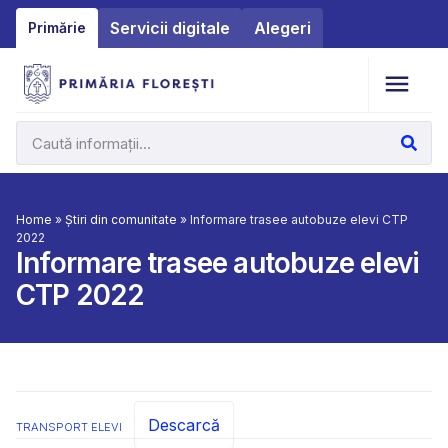
Servicii digitale
Alegeri
Primărie
Home
»
Știri din comunitate
»
Informare trasee autobuze elevi CTP
2022
Informare trasee autobuze elevi
CTP 2022
Descarcă
TRANSPORT ELEVI