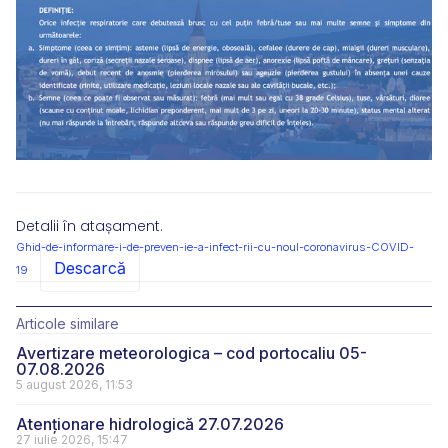
Detalii în atașament.
Ghid-de-informare-i-de-preven-ie-a-infect-rii-cu-noul-coronavirus-COVID-
Descarcă
19
Articole similare
Avertizare meteorologica – cod portocaliu 05-
07.08.2026
5 august 2026, 11:53
Atenționare hidrologică 27.07.2026
27 iulie 2026, 15:47