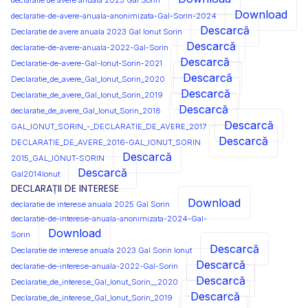
declaratie de avere anuala 2025 Gal Sorin
Download
declaratie-de-avere-anuala-anonimizata-Gal-Sorin-2024
Descarcă
Declaratie de avere anuala 2023 Gal Ionut Sorin
Descarcă
declaratie-de-avere-anuala-2022-Gal-Sorin
Descarcă
Declaratie-de-avere-Gal-Ionut-Sorin-2021
Descarcă
Declaratie_de_avere_Gal_Ionut_Sorin_2020
Descarcă
Declaratie_de_avere_Gal_Ionut_Sorin_2019
Descarcă
declaratie_de_avere_Gal_Ionut_Sorin_2018
Descarcă
GAL_IONUT_SORIN_-_DECLARATIE_DE_AVERE_2017
Descarcă
DECLARATIE_DE_AVERE_2016-GAL_IONUT_SORIN
Descarcă
2015_GAL_IONUT-SORIN
Descarcă
Gal2014Ionut
DECLARAȚII DE INTERESE
Download
declaratie de interese anuala 2025 Gal Sorin
declaratie-de-interese-anuala-anonimizata-2024-Gal-
Download
Sorin
Descarcă
Declaratie de interese anuala 2023 Gal Sorin Ionut
Descarcă
declaratie-de-interese-anuala-2022-Gal-Sorin
Descarcă
Declaratie_de_interese_Gal_Ionut_Sorin__2020
Descarcă
Declaratie_de_interese_Gal_Ionut_Sorin_2019