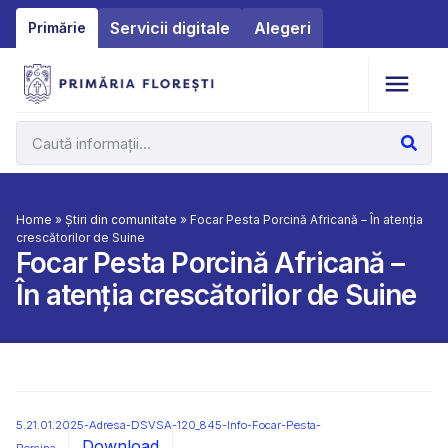
Servicii digitale
Alegeri
Primărie
Home
»
Știri din comunitate
»
Focar Pesta Porcină Africană – În atenția
crescătorilor de Suine
Focar Pesta Porcină Africană –
În atenția crescătorilor de Suine
5.21.01.2025-Adresa-DSVSA-120_845-Info-Focar-Pesta-
Download