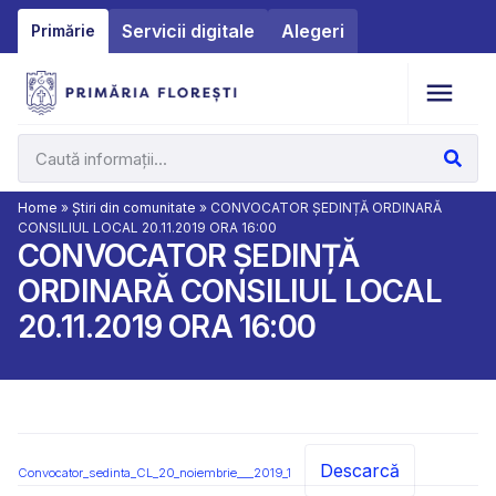
Servicii digitale
Alegeri
Primărie
Home
»
Știri din comunitate
»
CONVOCATOR ȘEDINȚĂ ORDINARĂ
CONSILIUL LOCAL 20.11.2019 ORA 16:00
CONVOCATOR ȘEDINȚĂ
ORDINARĂ CONSILIUL LOCAL
20.11.2019 ORA 16:00
Descarcă
Convocator_sedinta_CL_20_noiembrie___2019_1