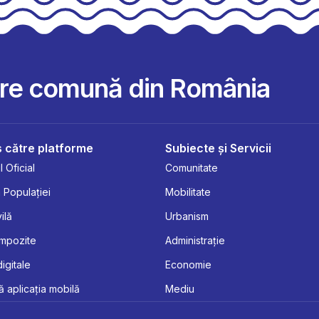
are comună din România
 către platforme
Subiecte și Servicii
 Oficial
Comunitate
 Populației
Mobilitate
ilă
Urbanism
Impozite
Administrație
digitale
Economie
 aplicația mobilă
Mediu