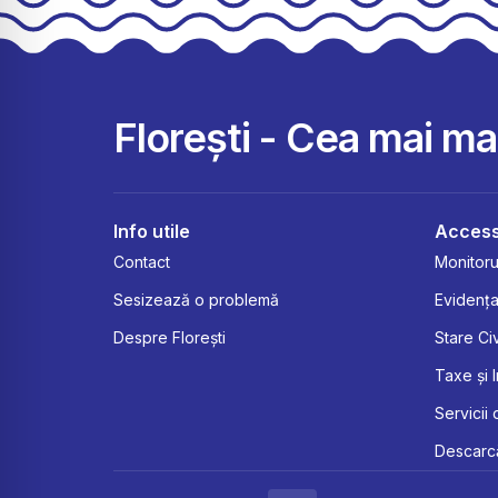
Florești - Cea mai m
Info utile
Access
Contact
Monitorul
Sesizează o problemă
Evidența
Despre Florești
Stare Civ
Taxe și 
Servicii 
Descarcă