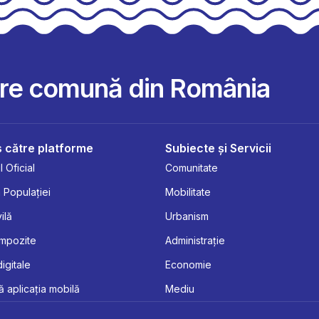
are comună din România
 către platforme
Subiecte și Servicii
 Oficial
Comunitate
 Populației
Mobilitate
ilă
Urbanism
Impozite
Administrație
digitale
Economie
 aplicația mobilă
Mediu