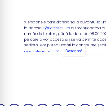
”Persoanele care doresc să ia cuvântul la un
la adresa
cu menționarea punc
it@floresticluj.ro
număr de telefon, până la data de 08.06.2026, 
pe care o vor accesa și li se va permite acce
ședință. Vor putea urmări în continuare ședin
Descarcă
convocator extra 08.06