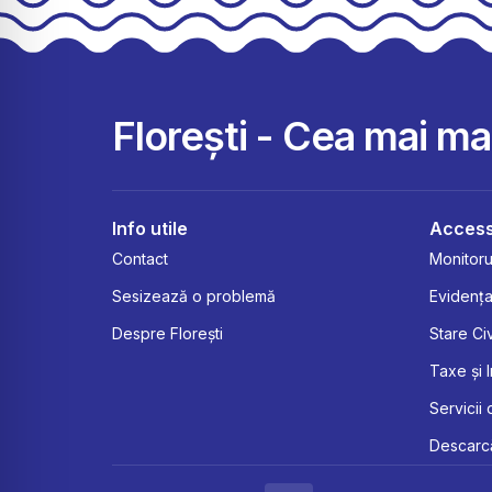
Florești - Cea mai m
Info utile
Access
Contact
Monitorul
Sesizează o problemă
Evidența
Despre Florești
Stare Civ
Taxe și 
Servicii 
Descarcă