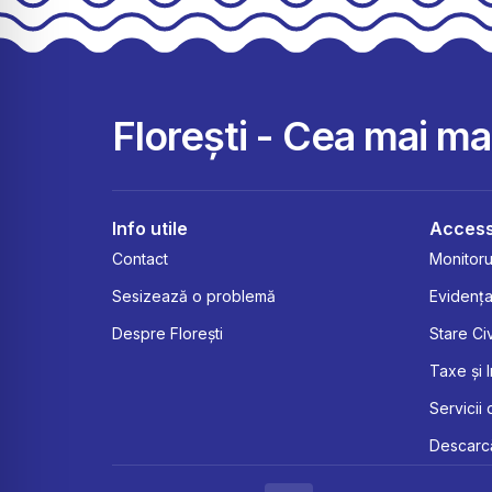
Florești - Cea mai m
Info utile
Access
Contact
Monitorul
Sesizează o problemă
Evidența
Despre Florești
Stare Civ
Taxe și 
Servicii 
Descarcă