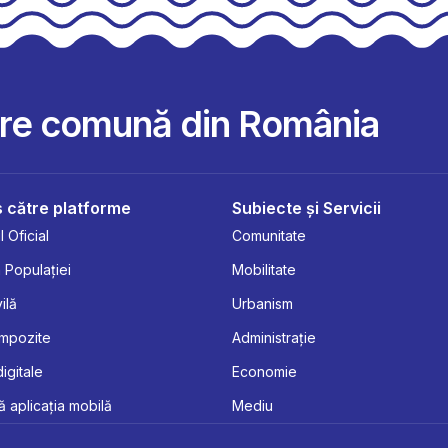
are comună din România
 către platforme
Subiecte și Servicii
 Oficial
Comunitate
 Populației
Mobilitate
ilă
Urbanism
Impozite
Administrație
digitale
Economie
 aplicația mobilă
Mediu