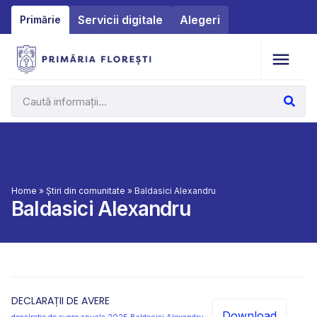
Servicii digitale
Alegeri
Primărie
Home
»
Știri din comunitate
»
Baldasici Alexandru
Baldasici Alexandru
DECLARAȚII DE AVERE
Download