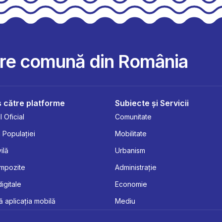
are comună din România
 către platforme
Subiecte și Servicii
 Oficial
Comunitate
 Populației
Mobilitate
ilă
Urbanism
Impozite
Administrație
digitale
Economie
 aplicația mobilă
Mediu