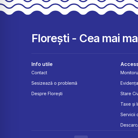
Florești - Cea mai m
Info utile
Access
Contact
Monitorul
Sesizează o problemă
Evidența
Despre Florești
Stare Civ
Taxe și 
Servicii 
Descarcă