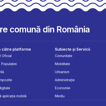
are comună din România
 către platforme
Subiecte și Servicii
 Oficial
Comunitate
 Populației
Mobilitate
ilă
Urbanism
Impozite
Administrație
digitale
Economie
 aplicația mobilă
Mediu