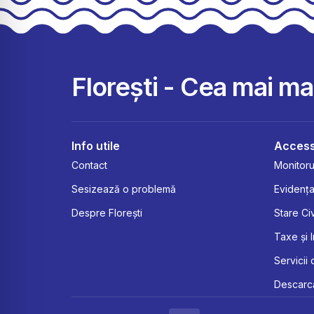
Florești - Cea mai m
Info utile
Access
Contact
Monitorul
Sesizează o problemă
Evidența
Despre Florești
Stare Civ
Taxe și 
Servicii 
Descarcă