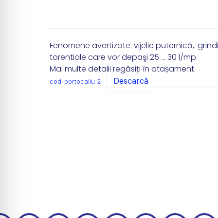
Fenomene avertizate: vijelie puternică,. grin
torentiale care vor depaşi 25 … 30 l/mp.
Mai multe detalii regăsiți în atașament.
Descarcă
cod-portocaliu-2