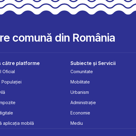
are comună din România
 către platforme
Subiecte și Servicii
 Oficial
Comunitate
 Populației
Mobilitate
ilă
Urbanism
Impozite
Administrație
digitale
Economie
 aplicația mobilă
Mediu