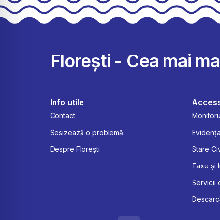
Florești - Cea mai m
Info utile
Access
Contact
Monitorul
Sesizează o problemă
Evidența
Despre Florești
Stare Civ
Taxe și 
Servicii 
Descarcă