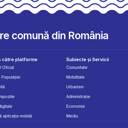
are comună din România
 către platforme
Subiecte și Servicii
 Oficial
Comunitate
 Populației
Mobilitate
ilă
Urbanism
Impozite
Administrație
digitale
Economie
 aplicația mobilă
Mediu