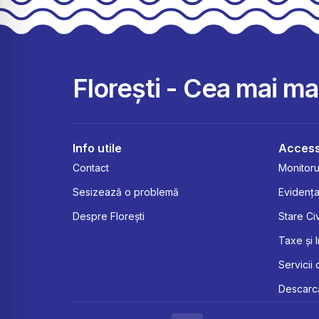
Florești - Cea mai m
Info utile
Access
Contact
Monitorul
Sesizează o problemă
Evidența
Despre Florești
Stare Civ
Taxe și 
Servicii 
Descarcă